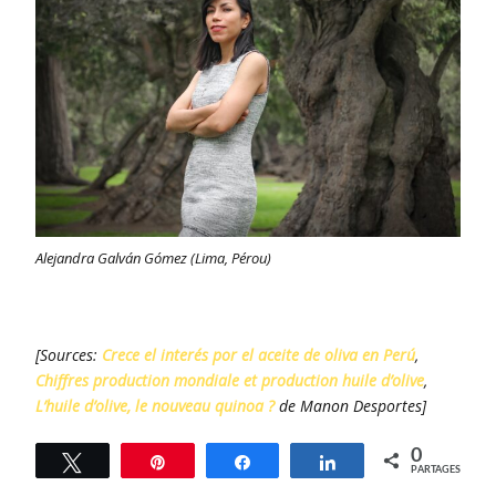
Alejandra Galván Gómez (Lima, Pérou)
[Sources:
Crece el interés por el aceite de oliva en Perú
,
Chiffres production mondiale et production huile d’olive
,
L’huile d’olive, le nouveau quinoa ?
de Manon Desportes]
0
Tweetez
Épingle
Partagez
Partagez
PARTAGES