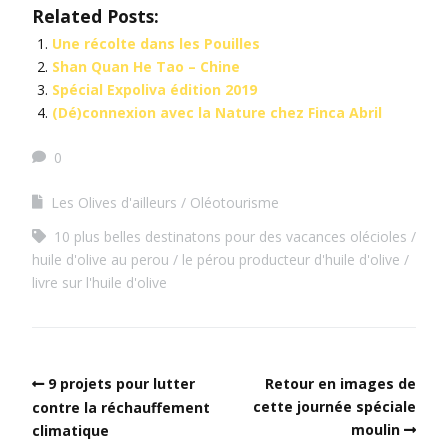
Related Posts:
Une récolte dans les Pouilles
Shan Quan He Tao – Chine
Spécial Expoliva édition 2019
(Dé)connexion avec la Nature chez Finca Abril
0
Les Olives d'ailleurs
Oléotourisme
10 plus belles destinatons pour des vacances olécioles
huile d'olive au perou
le pérou producteur d'huile d'olive
livre sur l'huile d'olive
9 projets pour lutter
Retour en images de
cette journée spéciale
contre la réchauffement
moulin
climatique