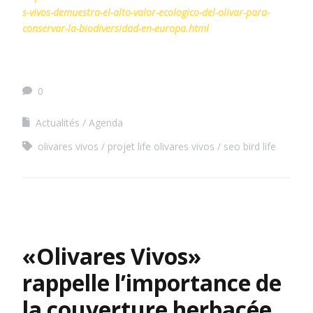
s-vivos-demuestra-el-alto-valor-ecologico-del-olivar-para-
conservar-la-biodiversidad-en-europa.html
0
Actualités
Agenda
olivares vivos
projet life olivares vivos
seo bird life
«Olivares Vivos»
rappelle l’importance de
la couverture herbacée