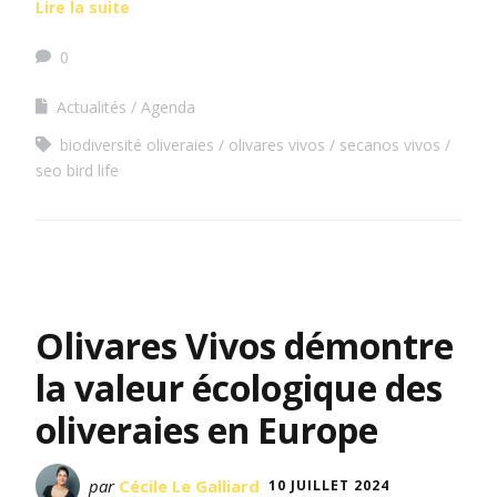
Lire la suite
0
Actualités
Agenda
biodiversité oliveraies
olivares vivos
secanos vivos
seo bird life
Olivares Vivos démontre
la valeur écologique des
oliveraies en Europe
par
Cécile Le Galliard
10 JUILLET 2024