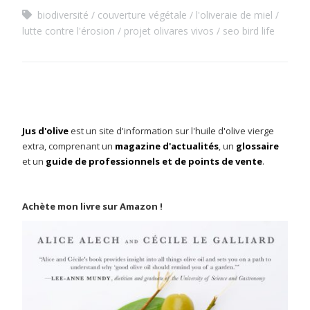
biodiversité
couverture végétale
l'oliveraie de miel
lutte contre l'érosion
projet olivares vivos
seo bird life
Jus d'olive
est un site d'information sur l'huile d'olive vierge
extra, comprenant un
magazine d'actualités
, un
glossaire
et un
guide de professionnels et de points de vente
.
Achète mon livre sur Amazon !