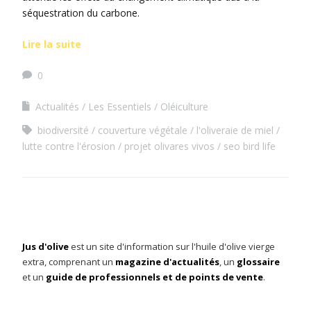
séquestration du carbone.
Lire la suite
0
Actualités
Les Essentiels
Oléiculture
biodiversité
couverture végétale
l'oliveraie de miel
lutte contre l'érosion
projet olivares vivos
seo bird life
Jus d'olive
est un site d'information sur l'huile d'olive vierge
extra, comprenant un
magazine d'actualités
, un
glossaire
et un
guide de professionnels et de points de vente
.