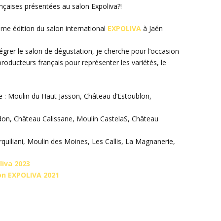
ançaises présentées au salon Expoliva?!
ème édition du salon international
EXPOLIVA
à Jaén
tégrer le salon de dégustation, je cherche pour l’occasion
producteurs français pour représenter les variétés, le
e : Moulin du Haut Jasson, Château d’Estoublon,
edon, Château Calissane, Moulin CastelaS, Château
iliani, Moulin des Moines, Les Callis, La Magnanerie,
liva 2023
lon EXPOLIVA 2021