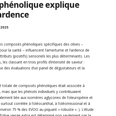
phénolique explique
ardence
 2025
es composés phénoliques spécifiques des olives –
pour la santé – influencent l’amertume et l’ardence de
attributs (positifs) sensoriels les plus déterminants. Les
les classant en trois profils d’intensité de saveur :
se des évaluations d’un panel de dégustateurs et la
té totale de composés phénoliques était associée à
e, mais que les phénols individuels y contribuaient
alement liée aux isomères aglycones de l’oleuropéine et
t surtout corrélée à l’oléocanthal, à l’oléomissional et à
 environ 75 % des EVOO au piquant « robuste ». ). L’étude
e d’olive vierge extra est déterminé non seulement par la