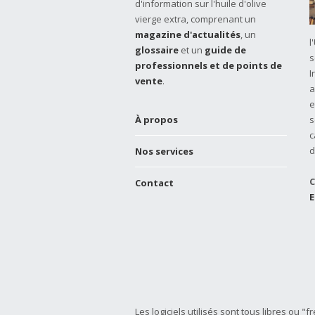
d'information sur l'huile d'olive
vierge extra, comprenant un
magazine d'actualités
, un
l
glossaire
et un
guide de
s
professionnels et de points de
I
vente
.
a
e
À propos
s
c
d
Nos services
C
Contact
E
Les logiciels utilisés sont tous libres ou