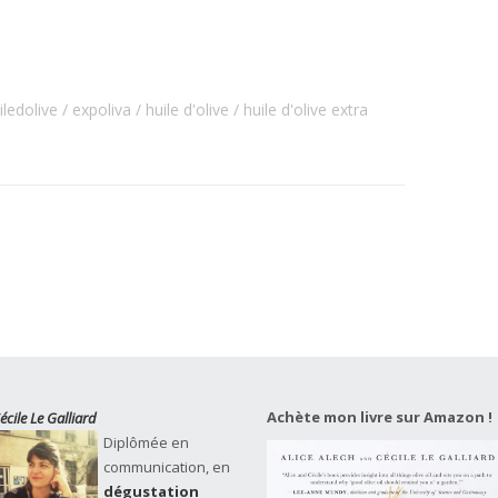
ledolive
expoliva
huile d'olive
huile d'olive extra
Achète mon livre sur Amazon !
écile Le Galliard
Diplômée en
communication, en
dégustation