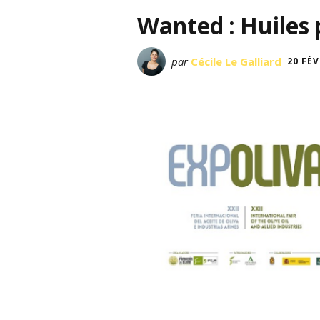
Wanted : Huiles 
par
Cécile Le Galliard
20 FÉV