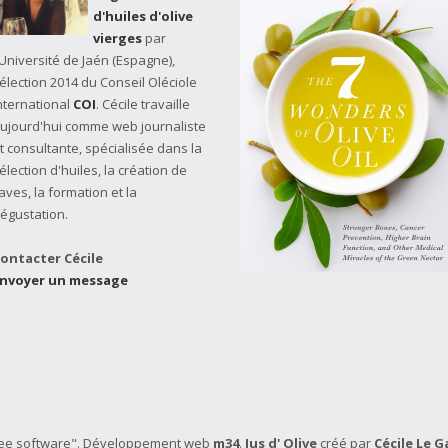
d'huiles d'olive
vierges
par
'Université de Jaén (Espagne),
élection 2014 du Conseil Oléciole
nternational
COI
. Cécile travaille
ujourd'hui comme web journaliste
t consultante, spécialisée dans la
élection d'huiles, la création de
aves, la formation et la
égustation.
ontacter Cécile
nvoyer un message
 "free software". Développement web
m34
.
Jus d' Olive
créé par
Cécile Le G