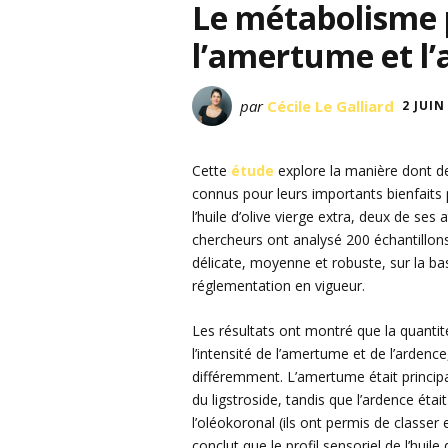
Le métabolisme 
l’amertume et l’
par
Cécile Le Galliard
2 JUIN
Cette
étude
explore la manière dont d
connus pour leurs importants bienfaits 
l’huile d’olive vierge extra, deux de ses 
chercheurs ont analysé 200 échantillons, 
délicate, moyenne et robuste, sur la ba
réglementation en vigueur.
Les résultats ont montré que la quanti
l’intensité de l’amertume et de l’ardenc
différemment. L’amertume était princip
du ligstroside, tandis que l’ardence étai
l’oléokoronal (ils ont permis de classer
conclut que le profil sensoriel de l’huil