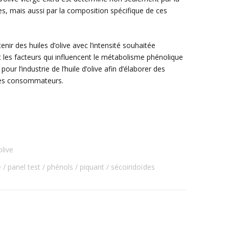
, mais aussi par la composition spécifique de ces
enir des huiles d’olive avec l’intensité souhaitée
 les facteurs qui influencent le métabolisme phénolique
our l’industrie de l’huile d’olive afin d’élaborer des
des consommateurs.
olive
e
panel test
phénols
piquant
sécoiridoïdes