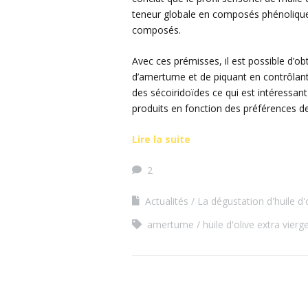
teneur globale en composés phénoliques
composés.
Avec ces prémisses, il est possible d’obt
d’amertume et de piquant en contrôlant
des sécoiridoïdes ce qui est intéressant p
produits en fonction des préférences 
Lire la suite
2
Actualités
La dégustation d'huile d'
amertume
huile d'olive extra vierg