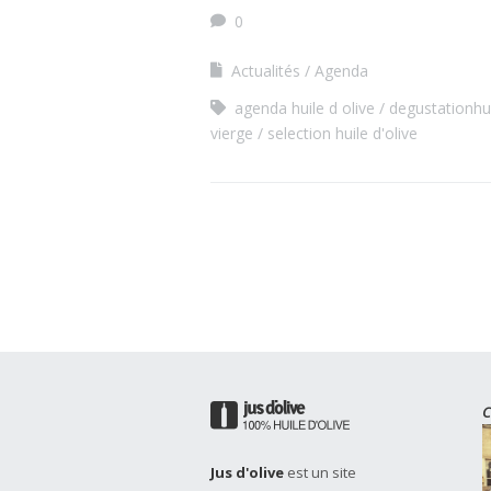
0
Actualités
Agenda
agenda huile d olive
degustationhui
vierge
selection huile d'olive
C
Jus d'olive
est un site