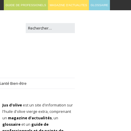
GUIDE DE PROFESSIONELS
MAGAZINE D'ACTUALITES
GLOSSAIRE
Santé Bien-être
Jus d'olive
est un site d'information sur
l'huile d'olive vierge extra, comprenant
un
magazine d'actualités
, un
glossaire
et un
guide de
professionnels et de points de