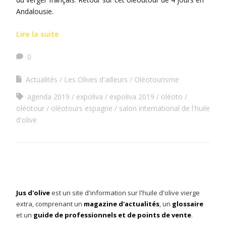
Andalousie.
Lire la suite
0
Actualités
Les Olives d'ailleurs
Oléotourisme
agenda 2019
expoliva
expoliva 2019
oléoto
oléotour
oléotours espagne
salon international de l'huile
d'olive
Jus d'olive
est un site d'information sur l'huile d'olive vierge
extra, comprenant un
magazine d'actualités
, un
glossaire
et un
guide de professionnels et de points de vente
.