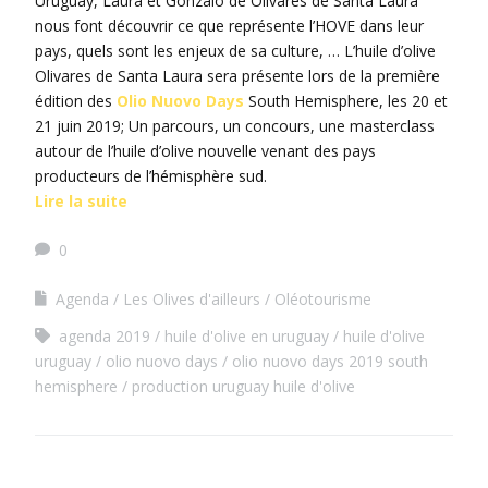
Uruguay, Laura et Gonzalo de Olivares de Santa Laura
nous font découvrir ce que représente l’HOVE dans leur
pays, quels sont les enjeux de sa culture, … L’huile d’olive
Olivares de Santa Laura sera présente lors de la première
édition des
Olio Nuovo Days
South Hemisphere, les 20 et
21 juin 2019; Un parcours, un concours, une masterclass
autour de l’huile d’olive nouvelle venant des pays
producteurs de l’hémisphère sud.
Lire la suite
0
Agenda
Les Olives d'ailleurs
Oléotourisme
agenda 2019
huile d'olive en uruguay
huile d'olive
uruguay
olio nuovo days
olio nuovo days 2019 south
hemisphere
production uruguay huile d'olive