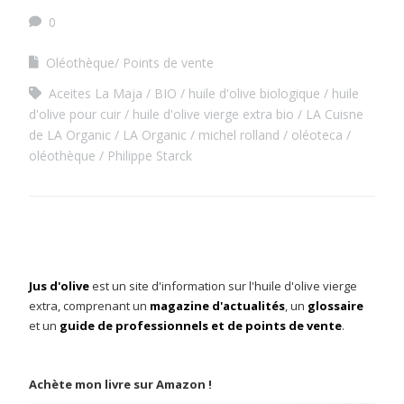
0
Oléothèque/ Points de vente
Aceites La Maja
BIO
huile d'olive biologique
huile
d'olive pour cuir
huile d'olive vierge extra bio
LA Cuisne
de LA Organic
LA Organic
michel rolland
oléoteca
oléothèque
Philippe Starck
Jus d'olive
est un site d'information sur l'huile d'olive vierge
extra, comprenant un
magazine d'actualités
, un
glossaire
et un
guide de professionnels et de points de vente
.
Achète mon livre sur Amazon !