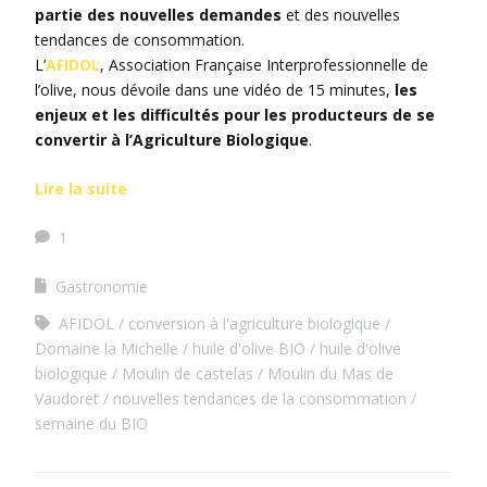
partie des nouvelles demandes
et des nouvelles
tendances de consommation.
L’
AFIDOL
, Association Française Interprofessionnelle de
l’olive, nous dévoile dans une vidéo de 15 minutes,
les
enjeux et les difficultés pour les producteurs de se
convertir à l’Agriculture Biologique
.
Lire la suite
1
Gastronomie
AFIDOL
conversion à l'agriculture biologique
Domaine la Michelle
huile d'olive BIO
huile d'olive
biologique
Moulin de castelas
Moulin du Mas de
Vaudoret
nouvelles tendances de la consommation
semaine du BIO