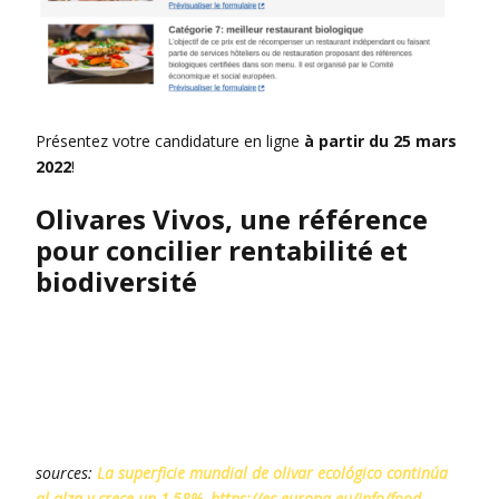
Présentez votre candidature en ligne
à partir du 25 mars
2022
!
Olivares Vivos, une référence
pour concilier rentabilité et
biodiversité
sources:
La superficie mundial de olivar ecológico continúa
al alza y crece un 1,58%
,
https://ec.europa.eu/info/food-