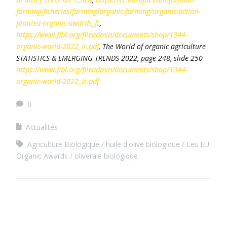
farming-fisheries/farming/organic-farming/organic-action-
plan/eu-organic-awards_fr
,
https://www.fibl.org/fileadmin/documents/shop/1344-
organic-world-2022_lr.pdf
, The World of organic agriculture
STATISTICS & EMERGING TRENDS 2022, page 248, slide 250
https://www.fibl.org/fileadmin/documents/shop/1344-
organic-world-2022_lr.pdf
0
Actualités
Agriculture Biologique
huile d'olive biologique
Les EU
Organic Awards
oliveraie biologique