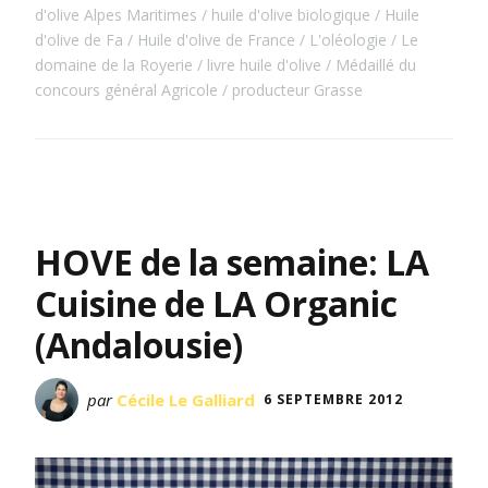
d'olive Alpes Maritimes
huile d'olive biologique
Huile
d'olive de Fa
Huile d'olive de France
L'oléologie
Le
domaine de la Royerie
livre huile d'olive
Médaillé du
concours général Agricole
producteur Grasse
HOVE de la semaine: LA
Cuisine de LA Organic
(Andalousie)
par
Cécile Le Galliard
6 SEPTEMBRE 2012