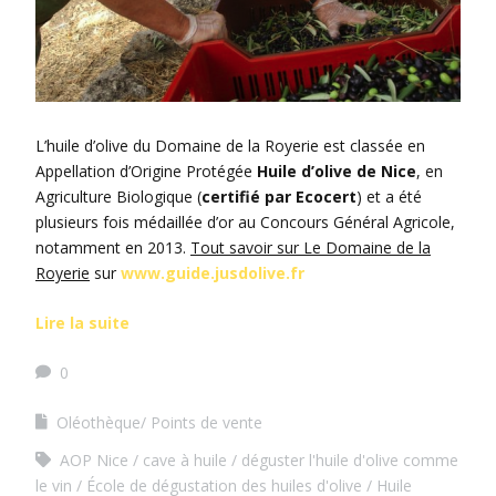
L’huile d’olive du Domaine de la Royerie est classée en
Appellation d’Origine Protégée
Huile d’olive de Nice
, en
Agriculture Biologique (
certifié par Ecocert
) et a été
plusieurs fois médaillée d’or au Concours Général Agricole,
notamment en 2013.
Tout savoir sur Le Domaine de la
Royerie
sur
www.guide.jusdolive.fr
Lire la suite
0
Oléothèque/ Points de vente
AOP Nice
cave à huile
déguster l'huile d'olive comme
le vin
École de dégustation des huiles d'olive
Huile