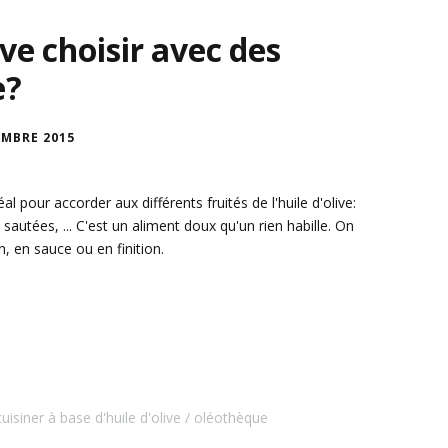
ive choisir avec des
e?
EMBRE 2015
l pour accorder aux différents fruités de l'huile d'olive:
, sautées, ... C'est un aliment doux qu'un rien habille. On
on, en sauce ou en finition.
cuisiner à base d'huile d'olive
oléothèque