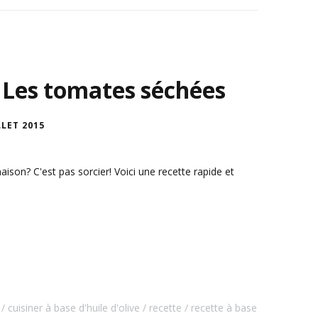
 : Les tomates séchées
LLET 2015
on? C'est pas sorcier! Voici une recette rapide et
.
cuisiner à base d'huile d'olive
recette
recette à base