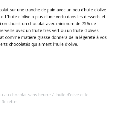
lat sur une tranche de pain avec un peu d’huile d’olive
eux! L'huile d'olive a plus d'une vertu dans les desserts et
 Si on choisit un chocolat avec minimum de 75% de
veille avec un fruité très vert ou un fruité d'olives
licat comme matière grasse donnera de la légèreté à vos
ts chocolatés qui aiment l'huile d'olive.
u au chocolat sans beurre
l'huile d'olive et le
Recettes