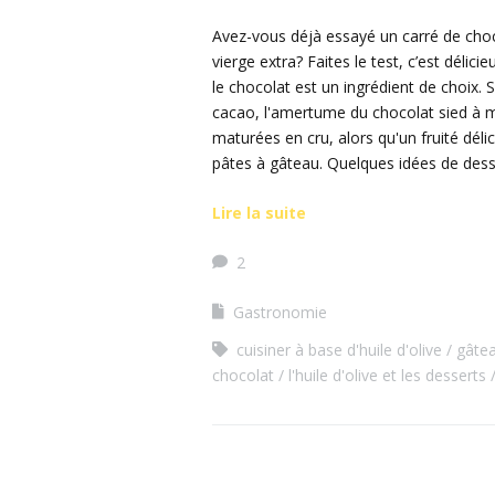
Avez-vous déjà essayé un carré de choco
vierge extra? Faites le test, c’est délici
le chocolat est un ingrédient de choix.
cacao, l'amertume du chocolat sied à mer
maturées en cru, alors qu'un fruité dé
pâtes à gâteau. Quelques idées de desser
Lire la suite
2
Gastronomie
cuisiner à base d'huile d'olive
gâtea
chocolat
l'huile d'olive et les desserts