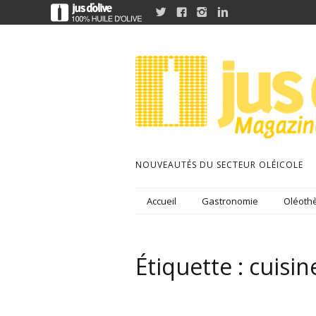




NOUVEAUTÉS DU SECTEUR OLÉICOLE
Accueil
Gastronomie
Oléothè
Étiquette :
cuisin