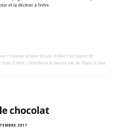
er et la décliner à l’infini.
ive
cuisiner à base d'huile d'olive
la cuisine de
 huile d'olive
remplacer le beurre par de l'huile d'olive
 le chocolat
PTEMBRE 2017