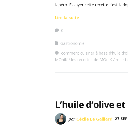
l’apéro. Essayer cette recette c’est l’adopt
Lire la suite
0
Gastronomie
comment cuisiner à base d'huile d'ol
MOniK
les recettes de MOniK
recette
L’huile d’olive et
par
Cécile Le Galliard
27 SE