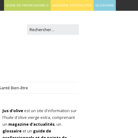
GUIDE DE PROFESSIONELS
MAGAZINE D'ACTUALITES
GLOSSAIRE
Santé Bien-être
Jus d'olive
est un site d'information sur
l'huile d'olive vierge extra, comprenant
un
magazine d'actualités
, un
glossaire
et un
guide de
professionnels et de points de