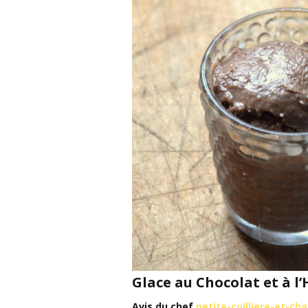
Glace au Chocolat et à l’
Avis du chef
petite-cuilliere-et-c