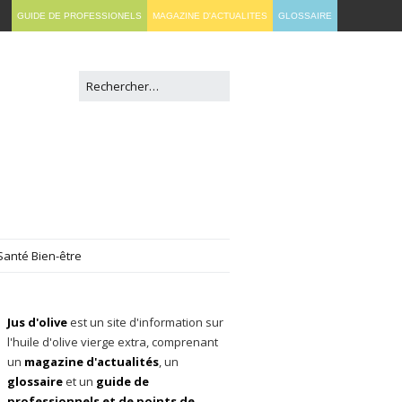
GUIDE DE PROFESSIONELS
MAGAZINE D'ACTUALITES
GLOSSAIRE
Santé Bien-être
Jus d'olive
est un site d'information sur
l'huile d'olive vierge extra, comprenant
un
magazine d'actualités
, un
glossaire
et un
guide de
professionnels et de points de