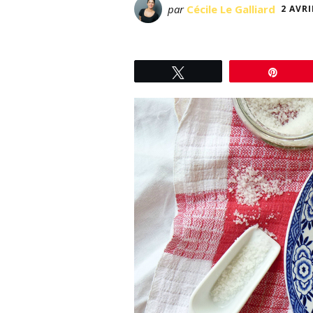
par
Cécile Le Galliard
2 AVRI
Tweetez
Éping