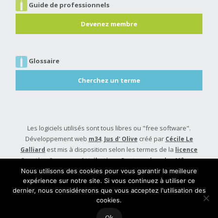
Guide de professionnels
Devenez membre
Glossaire
Cherchez un terme
Les logiciels utilisés sont tous libres ou "free software".
Développement web
.
créé par
m34
Jus d' Olive
Cécile Le
est mis à disposition selon les termes de la
Galliard
licence
Creative Commons Attribution - Partage dans les Mêmes
.
Conditions 4.0 International
Nous utilisons des cookies pour vous garantir la meilleure
expérience sur notre site. Si vous continuez à utiliser ce
Built with
Make
. Your friendly WordPress page builder theme.
dernier, nous considérerons que vous acceptez l'utilisation des
cookies.
Ok