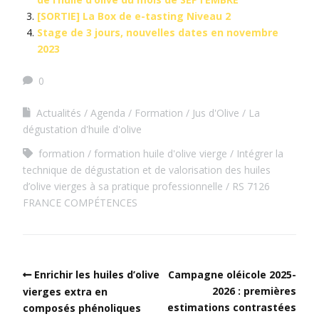
[SORTIE] La Box de e-tasting Niveau 2
Stage de 3 jours, nouvelles dates en novembre
2023
0
Actualités
Agenda
Formation
Jus d'Olive
La
dégustation d'huile d'olive
formation
formation huile d'olive vierge
Intégrer la
technique de dégustation et de valorisation des huiles
d’olive vierges à sa pratique professionnelle
RS 7126
FRANCE COMPÉTENCES
Enrichir les huiles d’olive
Campagne oléicole 2025-
2026 : premières
vierges extra en
estimations contrastées
composés phénoliques