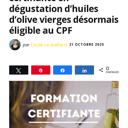
dégustation d’huiles
d’olive vierges désormais
éligible au CPF
par
Cécile Le Galliard
21 OCTOBRE 2025
0
Tweetez
Épingle
Partagez
Partagez
PARTAGES