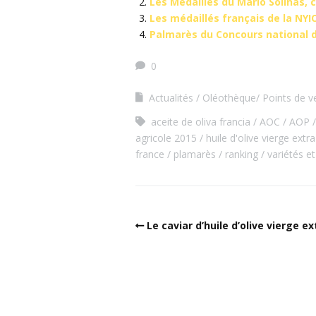
Les Médaillés du Mario Solinas, 
Les médaillés français de la NY
Palmarès du Concours national de
0
Actualités
Oléothèque/ Points de v
aceite de oliva francia
AOC
AOP
agricole 2015
huile d'olive vierge extra
france
plamarès
ranking
variétés e
Le caviar d’huile d’olive vierge ex