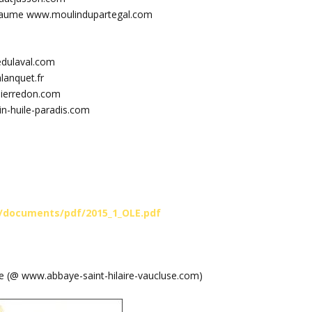
llaume www.moulindupartegal.com
edulaval.com
lanquet.fr
ierredon.com
n-huile-paradis.com
/documents/pdf/2015_1_OLE.pdf
ce (@ www.abbaye-saint-hilaire-vaucluse.com)