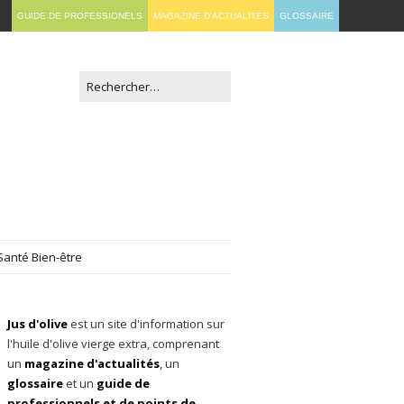
GUIDE DE PROFESSIONELS
MAGAZINE D'ACTUALITES
GLOSSAIRE
Santé Bien-être
Jus d'olive
est un site d'information sur
l'huile d'olive vierge extra, comprenant
un
magazine d'actualités
, un
glossaire
et un
guide de
professionnels et de points de