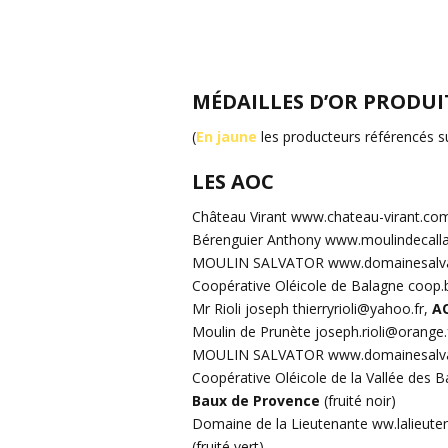
MÉDAILLES D’OR PRODUIT
(
En jaune
les producteurs référencés s
LES AOC
Château Virant www.chateau-virant.co
Bérenguier Anthony www.moulindecall
MOULIN SALVATOR www.domainesalvat
Coopérative Oléicole de Balagne coop
Mr Rioli joseph thierryrioli@yahoo.fr,
AO
Moulin de Prunète joseph.rioli@orange.
MOULIN SALVATOR www.domainesalvat
Coopérative Oléicole de la Vallée des 
Baux de Provence
(fruité noir)
Domaine de la Lieutenante ww.lalieut
(fruité vert)