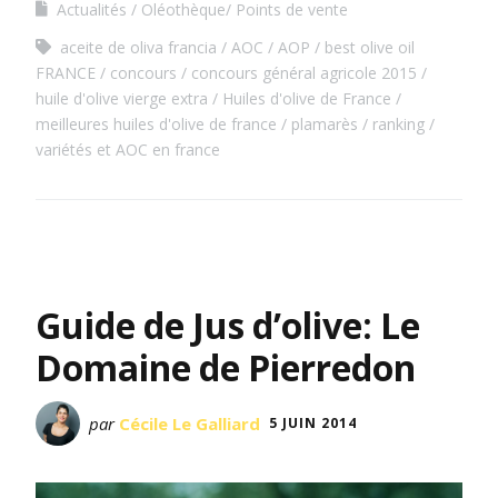
Actualités
Oléothèque/ Points de vente
aceite de oliva francia
AOC
AOP
best olive oil
FRANCE
concours
concours général agricole 2015
huile d'olive vierge extra
Huiles d'olive de France
meilleures huiles d'olive de france
plamarès
ranking
variétés et AOC en france
Guide de Jus d’olive: Le
Domaine de Pierredon
par
Cécile Le Galliard
5 JUIN 2014