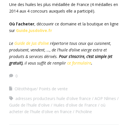
Une des huiles les plus médaillée de France (4 médailles en
2014 aux 4 concours auxquels elle a participé).
Où l’acheter
, découvrir ce domaine et la boutique en ligne
sur
Guide.jusdolive.fr
Le
Guide de Jus d’olive
répertorie tous ceux qui cuisinent,
produisent, vendent, …, de l’huile d’olive vierge extra et
produits & services dérivés.
Pour s’inscrire, c’est simple (et
gratuit)
, il vous suffit de remplir
ce formulaire
.
0
Oléothèque/ Points de vente
adresses producteurs huile d'olive france
AOP Nîmes
Guide de l'huile d'olive
Huiles d'olive de France
où
acheter de l'huile d'olive en france
Picholine