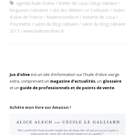
agenda huile d'olive
Atelier de Luca
blog culinaire
blogueurs culinaires
cité des Métiers Le Corbusier
Huiles
d'olive de France
Mademoiselle.m
Maxime de Luca
Poucinette
salon du blog culinaire
salon du blog culinaire
2013
www.huilesetolives.fr
Jus d'olive
est un site d'information sur l'huile d'olive vierge
extra, comprenant un
magazine d'actualités
, un
glossaire
et un
guide de professionnels et de points de vente
.
Achète mon livre sur Amazon !