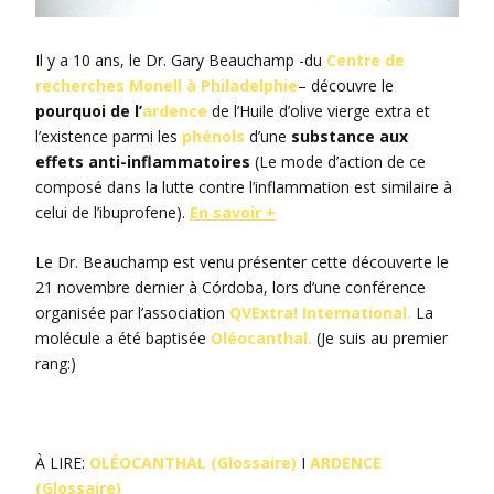
Il y a 10 ans, le Dr. Gary Beauchamp -du
Centre de
recherches Monell à Philadelphie
– découvre le
pourquoi de l’
ardence
de l’Huile d’olive vierge extra et
l’existence parmi les
phénols
d’une
substance aux
effets anti-inflammatoires
(Le mode d’action de ce
composé dans la lutte contre l’inflammation est similaire à
celui de l’ibuprofene).
En savoir +
Le Dr. Beauchamp est venu présenter cette découverte le
21 novembre dernier à Córdoba, lors d’une conférence
organisée par l’association
QVExtra! International.
La
molécule a été baptisée
Oléocanthal.
(Je suis au premier
rang:)
À LIRE:
OLÉOCANTHAL (Glossaire)
I
ARDENCE
(Glossaire)