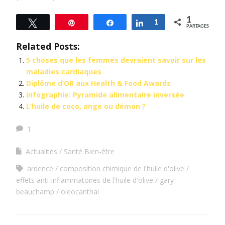
1
Tweetez
Épingle
Partagez
Partagez
1
PARTAGES
Related Posts:
5 choses que les femmes devraient savoir sur les
maladies cardiaques
Diplôme d’OR aux Health & Food Awards
Infographie: Pyramide alimentaire inversée
L’huile de coco, ange ou démon ?
1
Actualités
Santé Bien-être
ardence
composition chimique de l'huile d'olive
effets anti-inflammatoires de l'huile d'olive
gary
beauchamp
oleocanthal