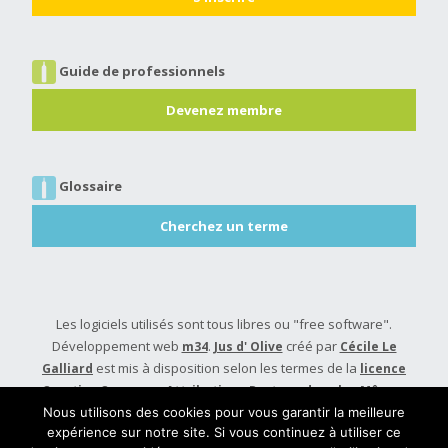
Guide de professionnels
Devenez membre
Glossaire
Cherchez un terme
Les logiciels utilisés sont tous libres ou "free software".
Développement web
.
créé par
m34
Jus d' Olive
Cécile Le
est mis à disposition selon les termes de la
Galliard
licence
Creative Commons Attribution - Partage dans les Mêmes
.
Conditions 4.0 International
Nous utilisons des cookies pour vous garantir la meilleure
expérience sur notre site. Si vous continuez à utiliser ce
Built with
Make
. Your friendly WordPress page builder theme.