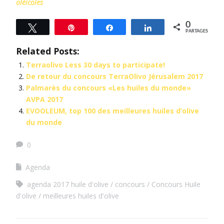
oléicoles
0
Tweetez
Épingle
Partagez
Partagez
PARTAGES
Related Posts:
Terraolivo Less 30 days to participate!
De retour du concours TerraOlivo Jérusalem 2017
Palmarès du concours «Les huiles du monde»
AVPA 2017
EVOOLEUM, top 100 des meilleures huiles d’olive
du monde
0
Agenda
agenda 2017 huile d'olive
concours
Concours Huile
d'olive
meilleures huiles d'olive