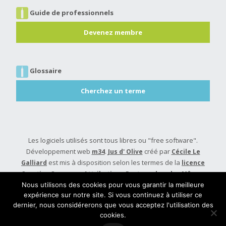
Guide de professionnels
Devenez membre
Glossaire
Cherchez un terme
Les logiciels utilisés sont tous libres ou "free software".
Développement web
.
créé par
m34
Jus d' Olive
Cécile Le
est mis à disposition selon les termes de la
Galliard
licence
Creative Commons Attribution - Partage dans les Mêmes
.
Conditions 4.0 International
Nous utilisons des cookies pour vous garantir la meilleure
expérience sur notre site. Si vous continuez à utiliser ce
Built with
Make
. Your friendly WordPress page builder theme.
dernier, nous considérerons que vous acceptez l'utilisation des
cookies.