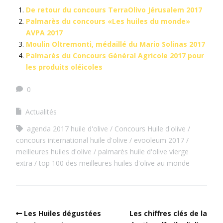
De retour du concours TerraOlivo Jérusalem 2017
Palmarès du concours «Les huiles du monde»
AVPA 2017
Moulin Oltremonti, médaillé du Mario Solinas 2017
Palmarès du Concours Général Agricole 2017 pour
les produits oléicoles
0
Actualités
agenda 2017 huile d'olive
Concours Huile d'olive
concours international huile d'olive
evooleum 2017
meilleures huiles d'olive
palmarès huile d'olive vierge
extra
top 100 des meilleures huiles d'olive au monde
Les Huiles dégustées
Les chiffres clés de la