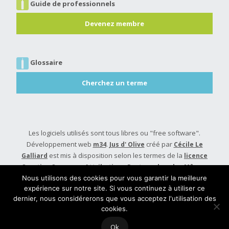
Guide de professionnels
Devenez membre
Glossaire
Cherchez un terme
Les logiciels utilisés sont tous libres ou "free software".
Développement web
.
créé par
m34
Jus d' Olive
Cécile Le
est mis à disposition selon les termes de la
Galliard
licence
Creative Commons Attribution - Partage dans les Mêmes
.
Conditions 4.0 International
Nous utilisons des cookies pour vous garantir la meilleure
expérience sur notre site. Si vous continuez à utiliser ce
Built with
Make
. Your friendly WordPress page builder theme.
dernier, nous considérerons que vous acceptez l'utilisation des
cookies.
Ok