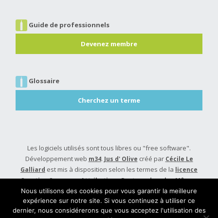
Guide de professionnels
Devenez membre
Glossaire
Cherchez un terme
Les logiciels utilisés sont tous libres ou "free software".
Développement web
.
créé par
m34
Jus d' Olive
Cécile Le
est mis à disposition selon les termes de la
Galliard
licence
Creative Commons Attribution - Partage dans les Mêmes
.
Conditions 4.0 International
Nous utilisons des cookies pour vous garantir la meilleure
expérience sur notre site. Si vous continuez à utiliser ce
Built with
Make
. Your friendly WordPress page builder theme.
dernier, nous considérerons que vous acceptez l'utilisation des