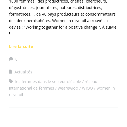
1000 femmes : des productrices, cheffes, chercheurs,
dégustatrices, journalistes, auteures, distributrices,
formatrices, ... de 40 pays producteurs et consommateurs
des deux hémisphères. Women in olive oil a trouvé sa
devise : "Working together for a positive change ". À suivre
!
Lire la suite
0
Actualités
les femmes dans le secteur oléciole
réseau
international de femmes
wearewioo
WIOO
women in
olive oil