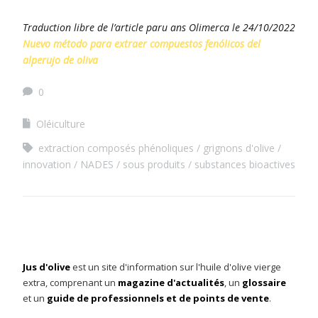
Traduction libre de l’article paru ans Olimerca le 24/10/2022
Nuevo método para extraer compuestos fenólicos del
alperujo de oliva
0
Oléiculture
extraction composés phénoliques
grignons d'olive
innovation
NADES
sous produits
substances bioactives
Jus d'olive
est un site d'information sur l'huile d'olive vierge
extra, comprenant un
magazine d'actualités
, un
glossaire
et un
guide de professionnels et de points de vente
.