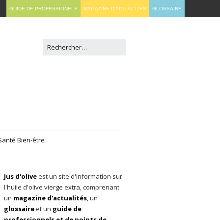
GUIDE DE PROFESSIONELS
MAGAZINE D'ACTUALITES
GLOSSAIRE
Santé Bien-être
Jus d'olive
est un site d'information sur
l'huile d'olive vierge extra, comprenant
un
magazine d'actualités
, un
glossaire
et un
guide de
professionnels et de points de