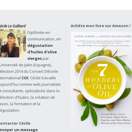
Achète mon livre sur Amazon !
écile Le Galliard
Diplômée en
communication, en
dégustation
d'huiles d'olive
vierges
par
'Université de Jaén (Espagne),
élection 2014 du Conseil Oléciole
nternational
COI
. Cécile travaille
ujourd'hui comme web journaliste
t consultante, spécialisée dans la
élection d'huiles, la création de
aves, la formation et la
égustation.
ontacter Cécile
nvoyer un message