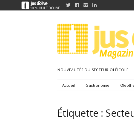




NOUVEAUTÉS DU SECTEUR OLÉICOLE
Accueil
Gastronomie
Oléothè
Étiquette :
Secteu