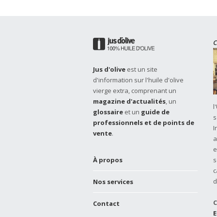
C
Jus d'olive
est un site
d'information sur l'huile d'olive
vierge extra, comprenant un
magazine d'actualités
, un
l
glossaire
et un
guide de
s
professionnels et de points de
I
vente
.
a
e
À propos
s
c
d
Nos services
C
Contact
E