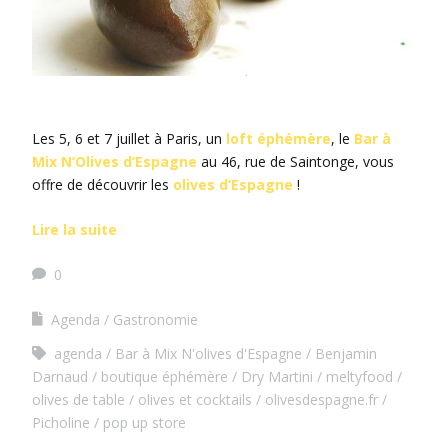
Les 5, 6 et 7 juillet à Paris, un
loft éphémère
, le
Bar à
Mix N’Olives d’Espagne
au 46, rue de Saintonge, vous
offre de découvrir les
olives d’Espagne
!
Lire la suite
0
Agenda
Gastronomie
agenda
Bar à Mix N'olives d'Espagne
Benjamin
Darnaud
boutique éphémère
Dry Martini
meltyfood
olives de table
olives et cocktails
olivesdespagne.fr
Picholine
pop up store