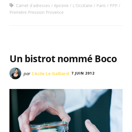
Carnet d'adresses
épicerie
L'Occitane
Paris
PPP
Première Pression Provence
Un bistrot nommé Boco
par
Cécile Le Galliard
7 JUIN 2012