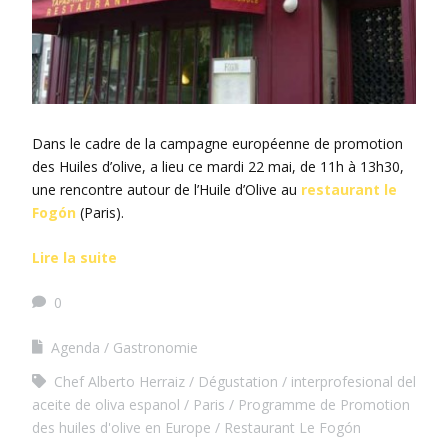
Dans le cadre de la campagne européenne de promotion
des Huiles d’olive, a lieu ce mardi 22 mai, de 11h à 13h30,
une rencontre autour de l’Huile d’Olive au
restaurant le
Fog
ó
n
(Paris).
Lire la suite
0
Agenda
Gastronomie
Chef Alberto Herraiz
Dégustation
interprofesional del
aceite de oliva espanol
Paris
Programme de Promotion
des huiles d'olive en Europe
Restaurant Le Fogón