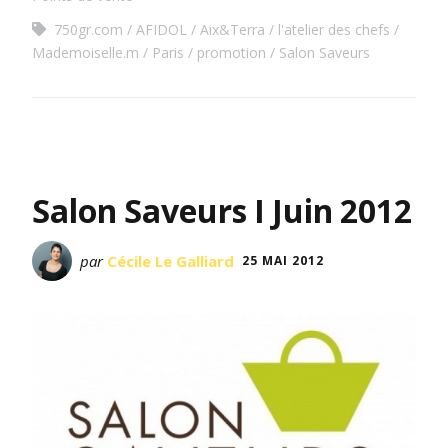
750gr.com
AFIDOL
Aix&Terra
l'atelier des chefs
Mademoiselle.m
Paris
promotion
Salon Saveurs
Salon Saveurs I Juin 2012
par
Cécile Le Galliard
25 MAI 2012