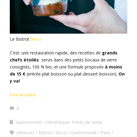
Le Bistrot
Boco
C’est: une restauration rapide, des recettes de
grands
chefs étoilés
servis dans des petits bocaux de verre
consignés, 100 % bio, et une formule proposée
à moins
de 15 €
(entrée-plat-boisson ou plat-dessert-boisson).
On
y va!
Lire la suite
0
Gastronomie
Oléothèque/ Points de vente
Adresses
Bistrot
Boco
Gastronomie
Paris