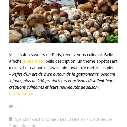
Vu: le salon saveurs de Paris, rendez-vous culinaire. Belle
affiche,
belle web
, belle description, un thème appétissant
(cocktail et canapé), j’avais faim avant d’y mettre les pieds:
«
Reflet d’un art de vivre autour de la gastronomie
, pendant
4 jours, plus de 200 producteurs et artisans
dévoilent leurs
créations culinaires et leurs nouveautés de saison
« .
Lire la suite
0
Agenda
Gastronomie
Les Essentiels
Oléothèque/
Points de vente