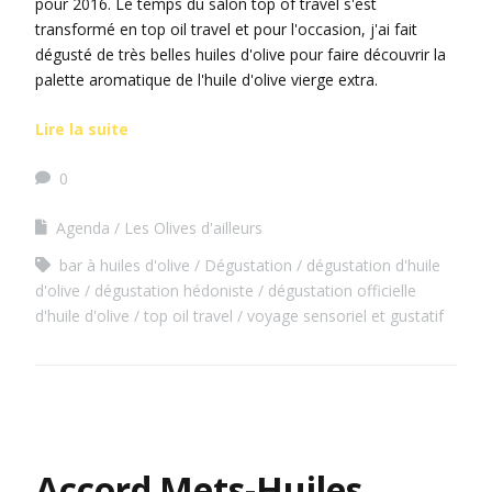
pour 2016. Le temps du salon top of travel s'est
transformé en top oil travel et pour l'occasion, j'ai fait
dégusté de très belles huiles d'olive pour faire découvrir la
palette aromatique de l'huile d'olive vierge extra.
Lire la suite
0
Agenda
Les Olives d'ailleurs
bar à huiles d'olive
Dégustation
dégustation d'huile
d'olive
dégustation hédoniste
dégustation officielle
d'huile d'olive
top oil travel
voyage sensoriel et gustatif
Accord Mets-Huiles