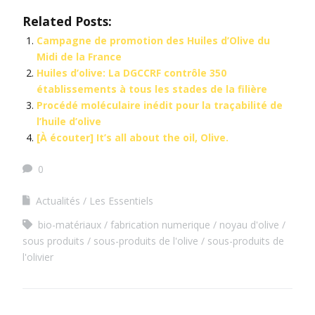
Related Posts:
Campagne de promotion des Huiles d’Olive du
Midi de la France
Huiles d’olive: La DGCCRF contrôle 350
établissements à tous les stades de la filière
Procédé moléculaire inédit pour la traçabilité de
l’huile d’olive
[À écouter] It’s all about the oil, Olive.
0
Actualités
Les Essentiels
bio-matériaux
fabrication numerique
noyau d'olive
sous produits
sous-produits de l'olive
sous-produits de
l'olivier