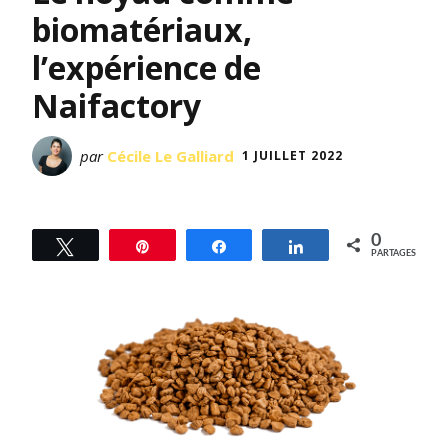
biomatériaux,
l’expérience de
Naifactory
par
Cécile Le Galliard
1 JUILLET 2022
0
Tweetez
Épingle
Partagez
Partagez
PARTAGES