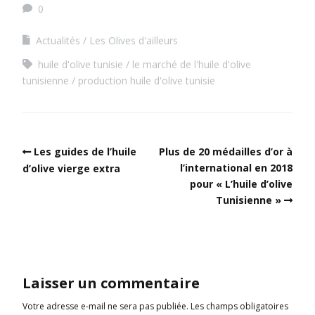
0
Actualités
Les Olives d'ailleurs
huile d'olive tunisie
le marché de l'huile d'olive
tunisienne
production huile d'olive tunisie
Les guides de l’huile
Plus de 20 médailles d’or à
l’international en 2018
d’olive vierge extra
pour « L’huile d’olive
Tunisienne »
Laisser un commentaire
Votre adresse e-mail ne sera pas publiée.
Les champs obligatoires