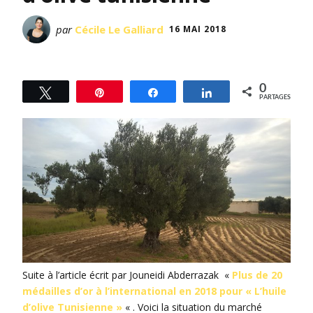
par
Cécile Le Galliard
16 MAI 2018
0
Tweetez
Épingle
Partagez
Partagez
PARTAGES
Suite à l’article écrit par Jouneidi Abderrazak «
Plus de 20
médailles d’or à l’international en 2018 pour « L’huile
d’olive Tunisienne »
« . Voici la situation du marché