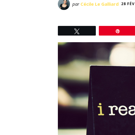
par
Cécile Le Galliard
28 FÉV
Tweetez
Éping