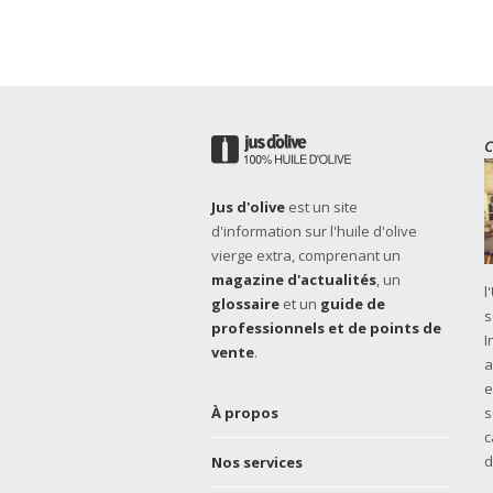
C
Jus d'olive
est un site
d'information sur l'huile d'olive
vierge extra, comprenant un
magazine d'actualités
, un
l
glossaire
et un
guide de
s
professionnels et de points de
I
vente
.
a
e
À propos
s
c
d
Nos services