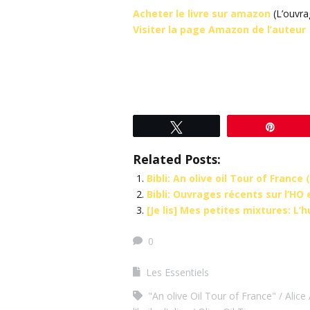
Acheter le livre sur amazon
(L’ouvra
Visiter la page Amazon de l’auteur
Tweetez
Éping
Related Posts:
Bibli: An olive oil Tour of France
Bibli: Ouvrages récents sur l’HO 
[Je lis] Mes petites mixtures: L’h
0
Les Essentiels
"An olive Oil Tour of France"
Alice