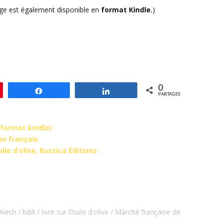
ge est également disponible en
format Kindle.
)
0
le
Partagez
Partagez
PARTAGES
 (format kindle)
en français
uile d’olive, Rustica Éditions
 Alech
bibli
livre sur l'huile d'olive
Marché française de