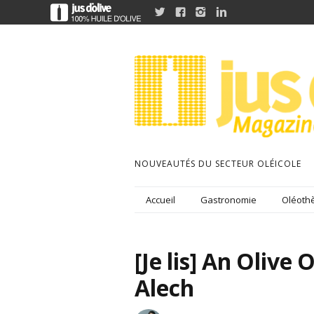




NOUVEAUTÉS DU SECTEUR OLÉICOLE
Accueil
Gastronomie
Oléothè
[Je lis] An Olive 
Alech