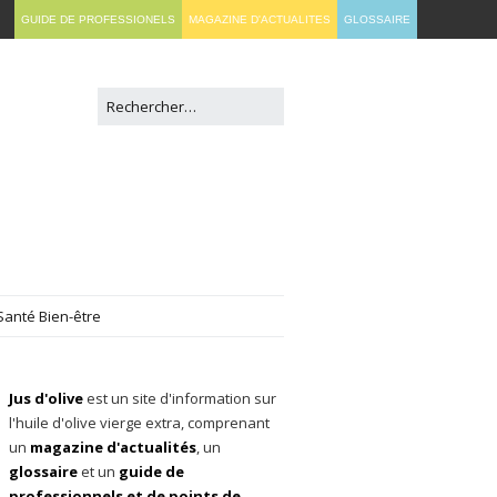
GUIDE DE PROFESSIONELS
MAGAZINE D'ACTUALITES
GLOSSAIRE
Santé Bien-être
Jus d'olive
est un site d'information sur
l'huile d'olive vierge extra, comprenant
un
magazine d'actualités
, un
glossaire
et un
guide de
professionnels et de points de