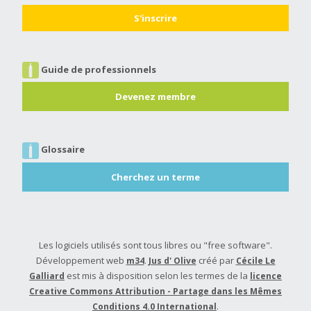
Guide de professionnels
Devenez membre
Glossaire
Cherchez un terme
Les logiciels utilisés sont tous libres ou "free software".
Développement web
.
créé par
m34
Jus d' Olive
Cécile Le
est mis à disposition selon les termes de la
Galliard
licence
Creative Commons Attribution - Partage dans les Mêmes
.
Conditions 4.0 International