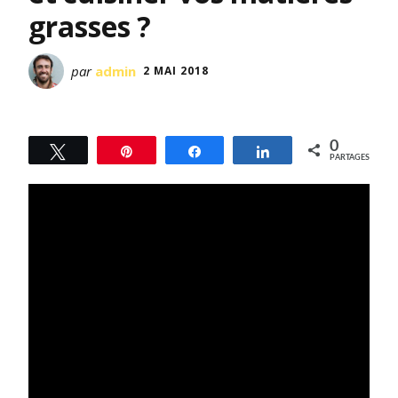
grasses ?
par
admin
2 MAI 2018
0
Tweetez
Épingle
Partagez
Partagez
PARTAGES