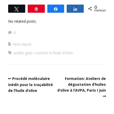
0
Tweetez
Épingle
Partagez
Partagez
PARTAGES
No related posts.
0
Non classé
acides gras
cuisiner à l'huile d'olive
Procédé moléculaire
Formation: Ateliers de
dégustation d’huiles
inédit pour la traçabilité
d’olive à l’AVPA, Paris I Juin
de l’huile d’olive