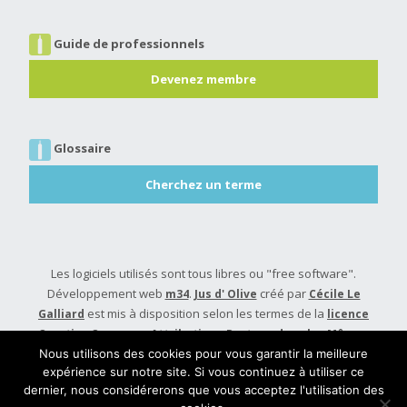
Guide de professionnels
Devenez membre
Glossaire
Cherchez un terme
Les logiciels utilisés sont tous libres ou "free software".
Développement web
.
créé par
m34
Jus d' Olive
Cécile Le
est mis à disposition selon les termes de la
Galliard
licence
Creative Commons Attribution - Partage dans les Mêmes
.
Conditions 4.0 International
Nous utilisons des cookies pour vous garantir la meilleure
expérience sur notre site. Si vous continuez à utiliser ce
Built with
Make
. Your friendly WordPress page builder theme.
dernier, nous considérerons que vous acceptez l'utilisation des