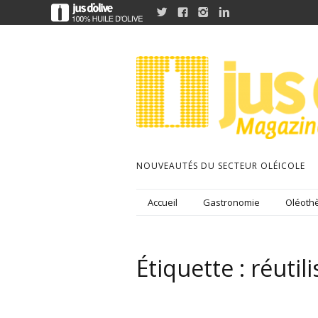




NOUVEAUTÉS DU SECTEUR OLÉICOLE
Accueil
Gastronomie
Oléothè
Étiquette :
réutil