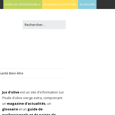
GUIDE DE PROFESSIONELS
MAGAZINE D'ACTUALITES
GLOSSAIRE
Santé Bien-être
Jus d'olive
est un site d'information sur
l'huile d'olive vierge extra, comprenant
un
magazine d'actualités
, un
glossaire
et un
guide de
professionnels et de points de