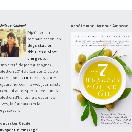
Achète mon livre sur Amazon !
écile Le Galliard
Diplômée en
communication, en
dégustation
d'huiles d'olive
vierges
par
'Université de Jaén (Espagne),
élection 2014 du Conseil Oléciole
nternational
COI
. Cécile travaille
ujourd'hui comme web journaliste
t consultante, spécialisée dans la
élection d'huiles, la création de
aves, la formation et la
égustation.
ontacter Cécile
nvoyer un message