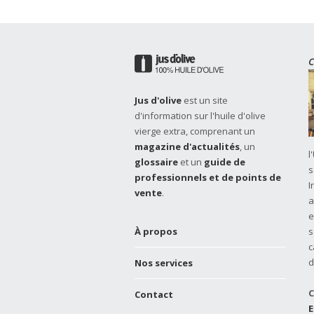
C
Jus d'olive
est un site
d'information sur l'huile d'olive
vierge extra, comprenant un
magazine d'actualités
, un
l
glossaire
et un
guide de
s
professionnels et de points de
I
vente
.
a
e
À propos
s
c
d
Nos services
C
Contact
E