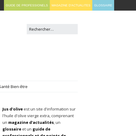
GUIDE DE PROFESSIONELS
MAGAZINE D'ACTUALITES
GLOSSAIRE
Santé Bien-être
Jus d'olive
est un site d'information sur
l'huile d'olive vierge extra, comprenant
un
magazine d'actualités
, un
glossaire
et un
guide de
professionnels et de points de