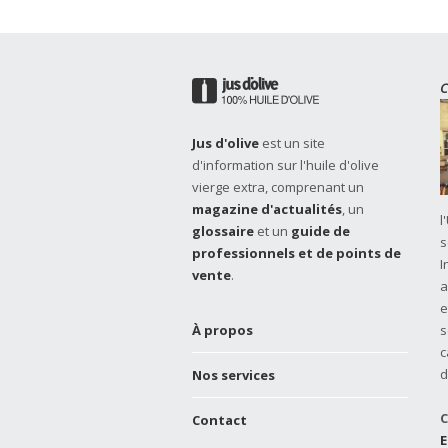
C
Jus d'olive
est un site
d'information sur l'huile d'olive
vierge extra, comprenant un
magazine d'actualités
, un
l
glossaire
et un
guide de
s
professionnels et de points de
I
vente
.
a
e
À propos
s
c
d
Nos services
C
Contact
E