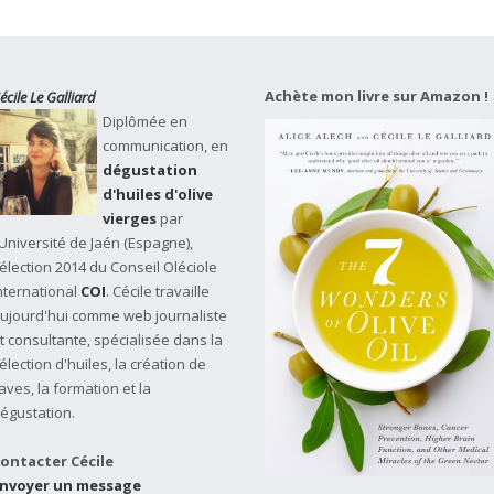
Achète mon livre sur Amazon !
écile Le Galliard
Diplômée en
communication, en
dégustation
d'huiles d'olive
vierges
par
'Université de Jaén (Espagne),
élection 2014 du Conseil Oléciole
nternational
COI
. Cécile travaille
ujourd'hui comme web journaliste
t consultante, spécialisée dans la
élection d'huiles, la création de
aves, la formation et la
égustation.
ontacter Cécile
nvoyer un message