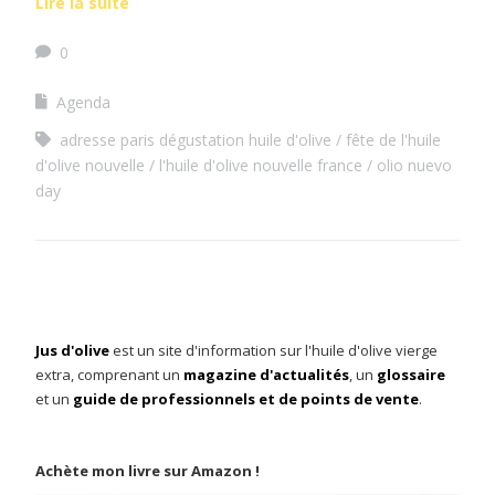
Lire la suite
0
Agenda
adresse paris dégustation huile d'olive
fête de l'huile
d'olive nouvelle
l'huile d'olive nouvelle france
olio nuevo
day
Jus d'olive
est un site d'information sur l'huile d'olive vierge
extra, comprenant un
magazine d'actualités
, un
glossaire
et un
guide de professionnels et de points de vente
.
Achète mon livre sur Amazon !