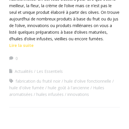
meilleur, la fleur, la crème de l’olive mais ce n’est pas le
seul et unique produit élaboré à partir des olives. On trouve
aujourd’hui de nombreux produits à base du fruit ou du jus
de l’olive, innovations ou produits millénaires on vous a
listé quelques préparations à base d’olives maturées,
d’huiles d’olive infusées, vieillies ou encore fumées.
Lire la suite
0
Actualités
Les Essentiels
fabrication du fruité noir
huile d'olive fonctionnelle
huile d'olive fumée
huile goût à l'ancienne
Huiles
aromatisées
huiles infusées
innovations