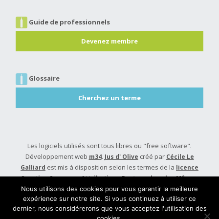
Guide de professionnels
Devenez membre
Glossaire
Cherchez un terme
Les logiciels utilisés sont tous libres ou "free software".
Développement web
.
créé par
m34
Jus d' Olive
Cécile Le
est mis à disposition selon les termes de la
Galliard
licence
Creative Commons Attribution - Partage dans les Mêmes
.
Conditions 4.0 International
Nous utilisons des cookies pour vous garantir la meilleure
expérience sur notre site. Si vous continuez à utiliser ce
Built with
Make
. Your friendly WordPress page builder theme.
dernier, nous considérerons que vous acceptez l'utilisation des
cookies.