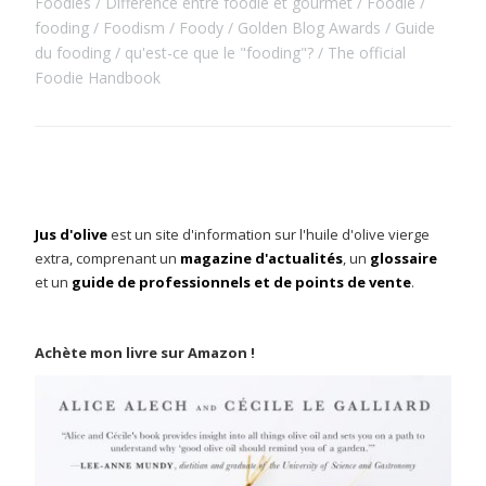
Foodies
Différence entre foodie et gourmet
Foodie
fooding
Foodism
Foody
Golden Blog Awards
Guide
du fooding
qu'est-ce que le "fooding"?
The official
Foodie Handbook
Jus d'olive
est un site d'information sur l'huile d'olive vierge
extra, comprenant un
magazine d'actualités
, un
glossaire
et un
guide de professionnels et de points de vente
.
Achète mon livre sur Amazon !