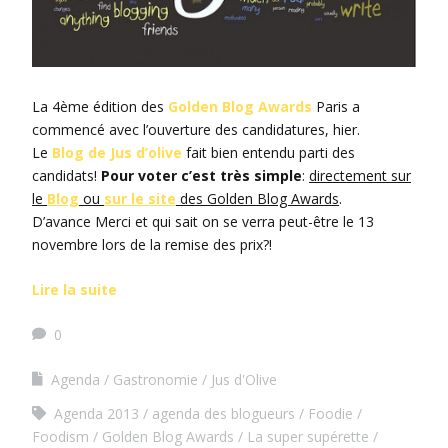
La 4ème édition des
Golden Blog Awards
Paris a
commencé avec l’ouverture des candidatures, hier.
Le
Blog de Jus d’olive
fait bien entendu parti des
candidats!
Pour voter c’est très simple
:
directement sur
le
Blog
ou
sur le site
des Golden Blog Awards
.
D’avance Merci et qui sait on se verra peut-être le 13
novembre lors de la remise des prix?!
Lire la suite
0
Agenda
Gastronomie
Jus d'Olive
Agenda 2013
agenda des blogueurs
Foodie
Foodism
Golden Blog Awards
La super supérette