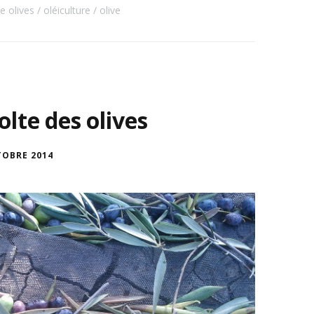
e olives
oléiculture
olive
lte des olives
TOBRE 2014