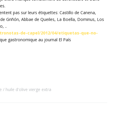
es.
tent pas sur leurs étiquettes: Castillo de Canena,
de Griñón, Abbae de Queiles, La Boella, Dominus, Los
, ..
stronotas-de-capel/2012/04/etiquetas-que-no-
tique gastronomique au journal El País
e
huile d'olive vierge extra