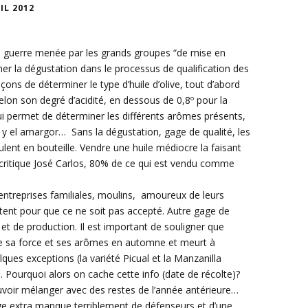
IL 2012
la guerre menée par les grands groupes “de mise en
imer la dégustation dans le processus de qualification des
façons de déterminer le type d’huile d’olive, tout d’abord
 selon son degré d’acidité, en dessous de 0,8º pour la
 permet de déterminer les différents arômes présents,
r y el amargor… Sans la dégustation, gage de qualité, les
ulent en bouteille. Vendre une huile médiocre la faisant
e critique José Carlos, 80% de ce qui est vendu comme
ntreprises familiales, moulins, amoureux de leurs
battent pour que ce ne soit pas accepté. Autre gage de
te et de production. Il est important de souligner que
oute sa force et ses arômes en automne et meurt à
lques exceptions (la variété Picual et la Manzanilla
. Pourquoi alors on cache cette info (date de récolte)?
uvoir mélanger avec des restes de l’année antérieure…
erge extra manque terriblement de défenseurs et d’une