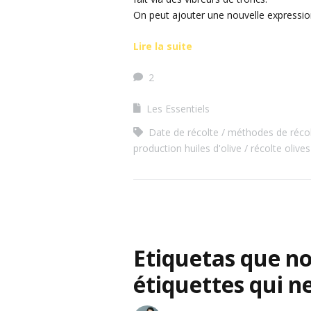
On peut ajouter une nouvelle expressi
Lire la suite
2
Les Essentiels
Date de récolte
méthodes de récol
production huiles d'olive
récolte olives
Etiquetas que no
étiquettes qui n