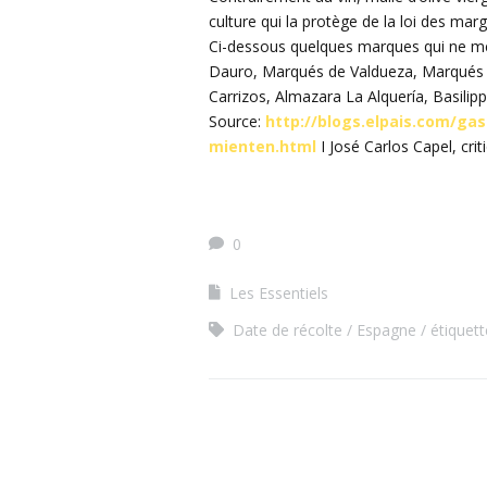
culture qui la protège de la loi des marg
Ci-dessous quelques marques qui ne men
Dauro, Marqués de Valdueza, Marqués 
Carrizos, Almazara La Alquería, Basilippo
Source:
http://blogs.elpais.com/ga
mienten.html
I José Carlos Capel, cri
0
Les Essentiels
Date de récolte
Espagne
étiquett