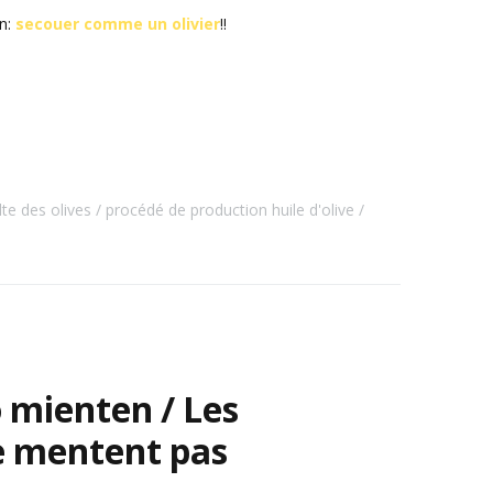
on:
secouer comme un olivier
!!
te des olives
procédé de production huile d'olive
 mienten / Les
e mentent pas