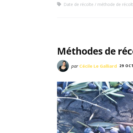
Date de récolte
méthode de récolt
Méthodes de réco
par
Cécile Le Galliard
29 OC