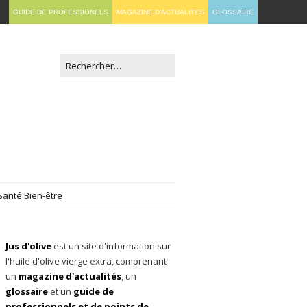
GUIDE DE PROFESSIONELS
MAGAZINE D'ACTUALITES
GLOSSAIRE
Santé Bien-être
Jus d'olive
est un site d'information sur
l'huile d'olive vierge extra, comprenant
un
magazine d'actualités
, un
glossaire
et un
guide de
professionnels et de points de