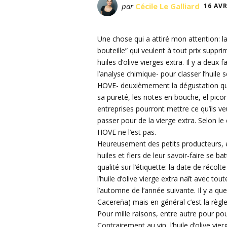
par
Cécile Le Galliard
16 AVR
Une chose qui a attiré mon attention: 
bouteille” qui veulent à tout prix suppr
huiles d’olive vierges extra. Il y a deux 
l’analyse chimique- pour classer l’huile
HOVE- deuxièmement la dégustation qui
sa pureté, les notes en bouche, el pico
entreprises pourront mettre ce qu’ils ve
passer pour de la vierge extra. Selon l
HOVE ne l’est pas.
Heureusement des petits producteurs, e
huiles et fiers de leur savoir-faire se 
qualité sur l’étiquette: la date de récol
l’huile d’olive vierge extra naît avec t
l’automne de l’année suivante. Il y a que
Cacereña) mais en général c’est la règle
Pour mille raisons, entre autre pour po
Contrairement au vin, l’huile d’olive vi