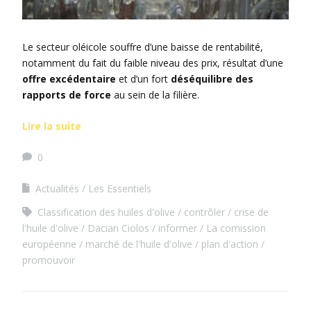
Le secteur oléicole souffre d’une baisse de rentabilité,
notamment du fait du faible niveau des prix, résultat d’une
offre excédentaire
et d’un fort
déséquilibre des
rapports de force
au sein de la filière.
Lire la suite
0
Actualités
Les Essentiels
Classification des huiles d'olive
contrôler
crise de
l'huile d'olive
Dacian Ciolos
informer
La comission
européenne
marché de l'huile d'olive
plan d'action
promouvoir