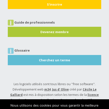
Guide de professionnels
Devenez membre
Glossaire
Cherchez un terme
Les logiciels utilisés sont tous libres ou "free software".
Développement web
.
créé par
m34
Jus d' Olive
Cécile Le
est mis à disposition selon les termes de la
Galliard
licence
Creative Commons Attribution - Partage dans les Mêmes
.
Conditions 4.0 International
Nous utilisons des cookies pour vous garantir la meilleure