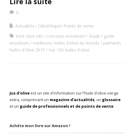
Lire la suite
0
Actualités
Oléothèque/ Points de vente
best olive oils
concours evooleum
Guide
guide
evooleum
meilleures huiles d'olive du monde
palmarès
huiles d'olive 2019
top 100 huiles d'olive
Jus d'olive
est un site d'information sur l'huile d'olive vierge
extra, comprenant un
magazine d'actualités
, un
glossaire
et un
guide de professionnels et de points de vente
.
Achète mon livre sur Amazon !