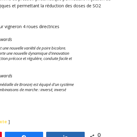
iques et permettant la réduction des doses de SO2
vigneron 4 roues directrices
 une nouvelle variété de poire bicolore.
porte une nouvelle dynamique d’innovation
tion précoce et régulière, conduite facile et
(médaille de Bronze) est équipé d’un système
mbinaisons de marche : inversé, inversé
exte
]
0
le
Partagez
Partagez