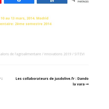
PARTAGES
10 au 13 mars, 2014. Madrid
mentaire: 2ème semestre 2014
salons de l'agroalimentaire
innovations 2019
SITEVI
 :
Les collaborateurs de jusdolive.fr : Dando
la vara