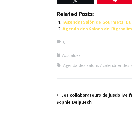
Related Posts:
[Agenda] Salón de Gourmets. Du 
Agenda des Salons de l’Agroali
0
Actualités
Agenda des salons
calendrier des 
Les collaborateurs de jusdolive.fr
Sophie Delpuech