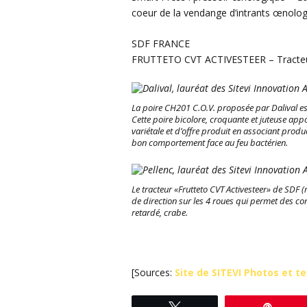
coeur de la vendange d’intrants œnolog
SDF FRANCE
FRUTTETO CVT ACTIVESTEER – Tracteur 
La poire CH201 C.O.V. proposée par Dalival est
Cette poire bicolore, croquante et juteuse ap
variétale et d’offre produit en associant produc
bon comportement face au feu bactérien.
Le tracteur «Frutteto CVT Activesteer» de SDF 
de direction sur les 4 roues qui permet des co
retardé, crabe.
[Sources:
Site de SITEVI Photos et t
Tweetez
Éping