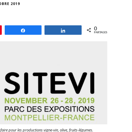
OBRE 2019
0
le
Partagez
Partagez
PARTAGES
aire pour les productions vigne-vin, olive, fruits-légumes.