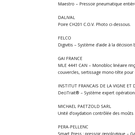
Maestro – Pressoir pneumatique entiè
DALIVAL
Poire CH201 C.O.V. Photo ci-dessous.
FELCO
Digivitis – Système d’aide à la décision 
GAI FRANCE
MLE 4441 CAN – Monobloc linéaire rinça
couvercles, sertissage mono-tête pour
INSTITUT FRANCAIS DE LA VIGNE ET 
DeciTrait® – Système expert opérationne
MICHAEL PAETZOLD SARL
Unité d’oxydation contrôlée des moûts
PERA-PELLENC
Smart Press : pressoir œnologique – G