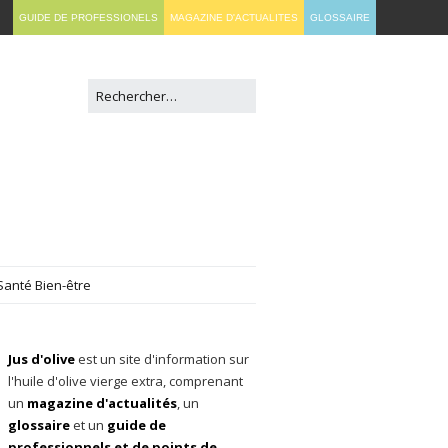
GUIDE DE PROFESSIONELS
MAGAZINE D'ACTUALITES
GLOSSAIRE
Santé Bien-être
Jus d'olive
est un site d'information sur
l'huile d'olive vierge extra, comprenant
un
magazine d'actualités
, un
glossaire
et un
guide de
professionnels et de points de