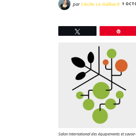
par
Cécile Le Galliard
1 OCT
Tweetez
Éping
Salon International des équipements et savoir-f