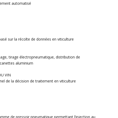
rement automatisé
basé sur la récolte de données en viticulture
ge, tirage électropneumatique, distribution de
 canettes aluminium
DU VIN
l de la décision de traitement en viticulture
amme de pressoir pneumatique permettant l’injection au