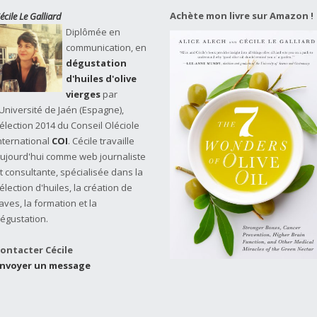
Achète mon livre sur Amazon !
écile Le Galliard
Diplômée en
communication, en
dégustation
d'huiles d'olive
vierges
par
'Université de Jaén (Espagne),
élection 2014 du Conseil Oléciole
nternational
COI
. Cécile travaille
ujourd'hui comme web journaliste
t consultante, spécialisée dans la
élection d'huiles, la création de
aves, la formation et la
égustation.
ontacter Cécile
nvoyer un message