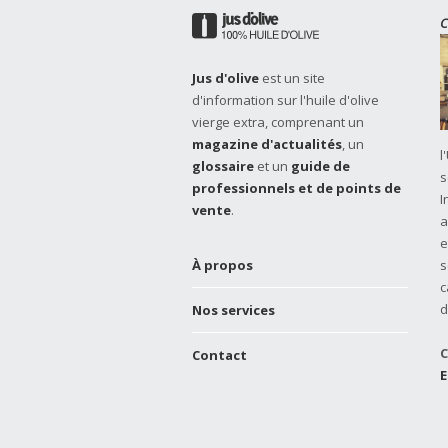
C
Jus d'olive
est un site
d'information sur l'huile d'olive
vierge extra, comprenant un
magazine d'actualités
, un
l
glossaire
et un
guide de
s
professionnels et de points de
I
vente
.
a
e
À propos
s
c
d
Nos services
C
Contact
E