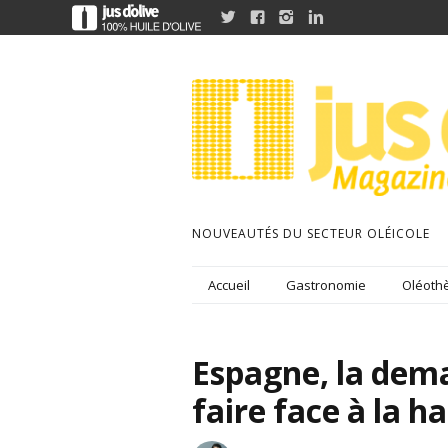




NOUVEAUTÉS DU SECTEUR OLÉICOLE
Accueil
Gastronomie
Oléothè
Espagne, la dema
faire face à la h