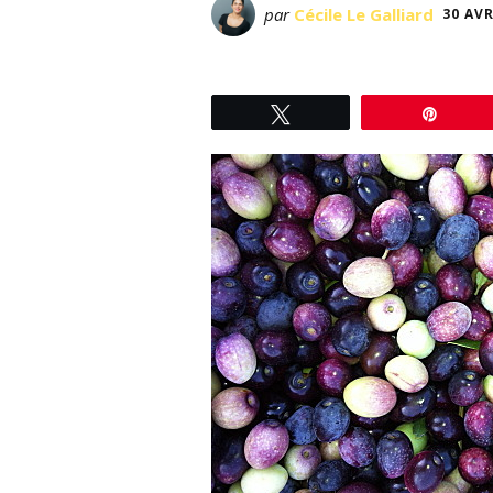
par
Cécile Le Galliard
30 AVR
Tweetez
Éping