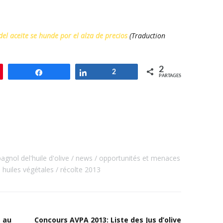
l aceite se hunde por el alza de precios
(Traduction
2
le
Partagez
Partagez
2
PARTAGES
gnol del'huile d'olive
news
opportunités et menaces
 huiles végétales
récolte 2013
s au
Concours AVPA 2013: Liste des Jus d’olive