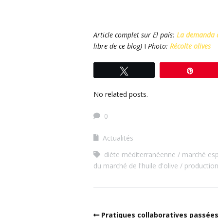
Article complet sur El país:
La demanda de
libre de ce blog)
I
Photo:
Récolte olives
Tweetez
Éping
No related posts.
0
Actualités
diète méditerranéenne
marché espa
du marché de l'huile d'olive
production
Pratiques collaboratives passée