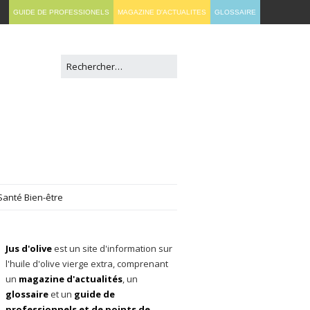
GUIDE DE PROFESSIONELS
MAGAZINE D'ACTUALITES
GLOSSAIRE
Santé Bien-être
Jus d'olive
est un site d'information sur
l'huile d'olive vierge extra, comprenant
un
magazine d'actualités
, un
glossaire
et un
guide de
professionnels et de points de