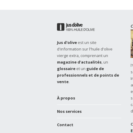
C
Jus d'olive
est un site
d'information sur l'huile d'olive
vierge extra, comprenant un
magazine d'actualités
, un
l
glossaire
et un
guide de
s
professionnels et de points de
I
vente
.
a
e
À propos
s
c
d
Nos services
C
Contact
E