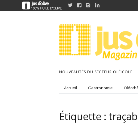




NOUVEAUTÉS DU SECTEUR OLÉICOLE
Accueil
Gastronomie
Oléothè
Étiquette :
traçabi