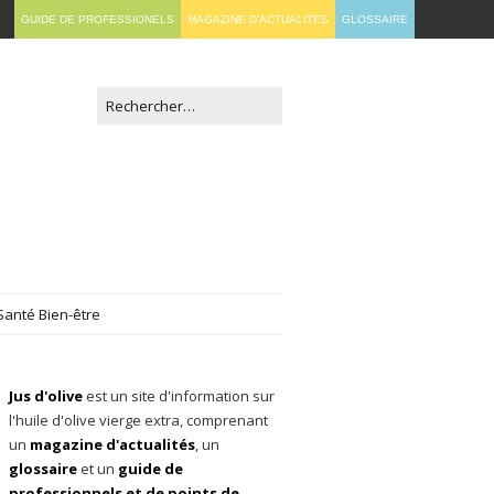
GUIDE DE PROFESSIONELS
MAGAZINE D'ACTUALITES
GLOSSAIRE
Santé Bien-être
Jus d'olive
est un site d'information sur
l'huile d'olive vierge extra, comprenant
un
magazine d'actualités
, un
glossaire
et un
guide de
professionnels et de points de