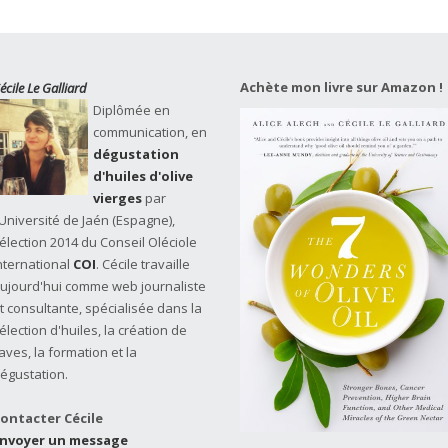
Achète mon livre sur Amazon !
écile Le Galliard
Diplômée en
communication, en
dégustation
d'huiles d'olive
vierges
par
'Université de Jaén (Espagne),
élection 2014 du Conseil Oléciole
nternational
COI
. Cécile travaille
ujourd'hui comme web journaliste
t consultante, spécialisée dans la
élection d'huiles, la création de
aves, la formation et la
égustation.
ontacter Cécile
nvoyer un message