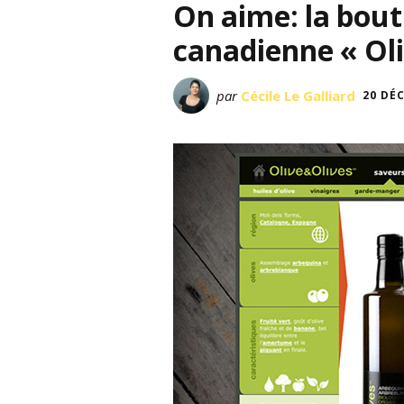
On aime: la bout
canadienne « Oli
par
Cécile Le Galliard
20 DÉ