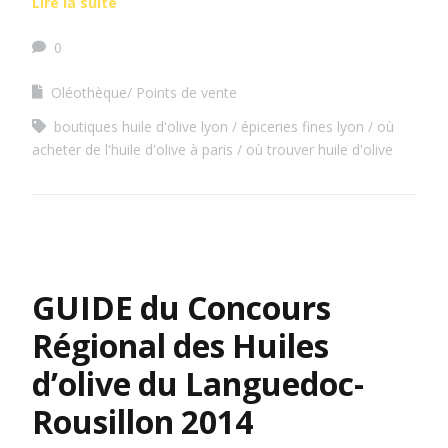
Lire la suite
0
Oléothèque/ Points de vente
boutiques huile d'olive lyon
épiceries fines lyon
où
acheter de l'huile d'olive à paris
où trouver huile d'olive
GUIDE du Concours
Régional des Huiles
d’olive du Languedoc-
Rousillon 2014