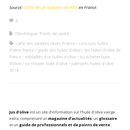
Source:
Carte des principales variétés
en France
.
0
Oléothèque/ Points de vente
carte des variétés olives France
concours huiles
d'olive france
guide des huiles d'olive
les huiles d'olive de
france
médailles d'or huiles d'olive
où acheter huile
d'olive
où trouver huile d'olive
palmarès huiles d'olive
2014
Jus d'olive
est un site d'information sur l'huile d'olive vierge
extra, comprenant un
magazine d'actualités
, un
glossaire
et un
guide de professionnels et de points de vente
.