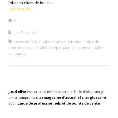
l’olive en olives de bouche.
Lire la suite
0
Les Essentiels
cuves de fermentation
désamérisation
olive de
bouche
olive de table
préparation de l'olive de table
saumurage
Jus d'olive
est un site d'information sur l'huile d'olive vierge
extra, comprenant un
magazine d'actualités
, un
glossaire
et un
guide de professionnels et de points de vente
.