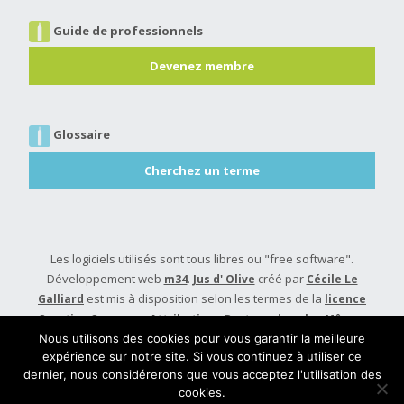
Guide de professionnels
Devenez membre
Glossaire
Cherchez un terme
Les logiciels utilisés sont tous libres ou "free software".
Développement web
.
créé par
m34
Jus d' Olive
Cécile Le
est mis à disposition selon les termes de la
Galliard
licence
Creative Commons Attribution - Partage dans les Mêmes
.
Conditions 4.0 International
Nous utilisons des cookies pour vous garantir la meilleure
expérience sur notre site. Si vous continuez à utiliser ce
Built with
Make
. Your friendly WordPress page builder theme.
dernier, nous considérerons que vous acceptez l'utilisation des
cookies.