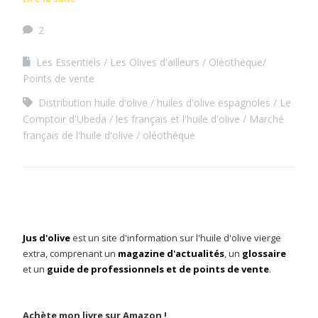
2
Les Essentiels
Les Olives d'ailleurs
Oléothèque/
Points de vente
Distribution huile d'olive
huiles d'olive espagnoles
Le
Comptoir d'Ubeda
les français et l'huile d'olive
Marché
français de l'huile d'olive
oléothèque
Jus d'olive
est un site d'information sur l'huile d'olive vierge
extra, comprenant un
magazine d'actualités
, un
glossaire
et un
guide de professionnels et de points de vente
.
Achète mon livre sur Amazon !