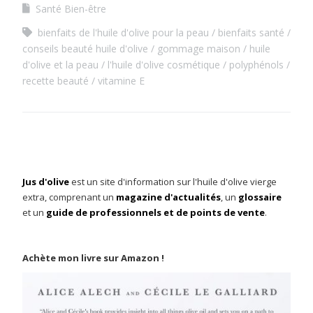
Santé Bien-être
bienfaits de l'huile d'olive pour la peau
bienfaits santé
conseils beauté huile d'olive
gommage maison
huile
d'olive et la peau
l'huile d'olive cosmétique
polyphénols
recette beauté
vitamine E
Jus d'olive
est un site d'information sur l'huile d'olive vierge
extra, comprenant un
magazine d'actualités
, un
glossaire
et un
guide de professionnels et de points de vente
.
Achète mon livre sur Amazon !