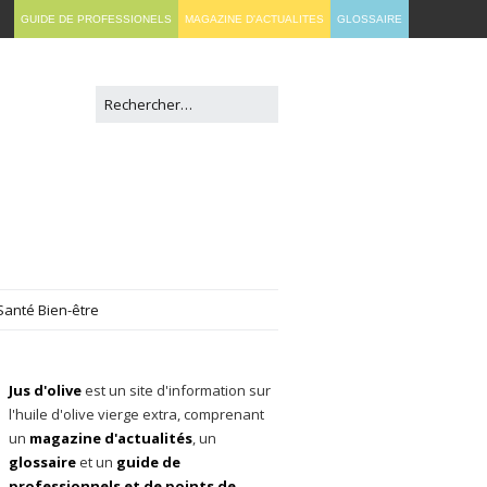
GUIDE DE PROFESSIONELS
MAGAZINE D'ACTUALITES
GLOSSAIRE
Santé Bien-être
Jus d'olive
est un site d'information sur
l'huile d'olive vierge extra, comprenant
un
magazine d'actualités
, un
glossaire
et un
guide de
professionnels et de points de