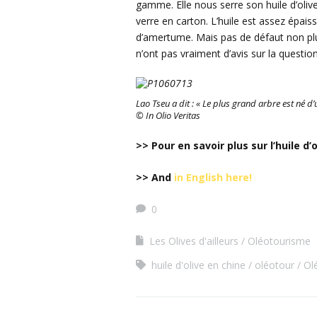
gamme. Elle nous serre son huile d’olive
verre en carton. L’huile est assez épais
d’amertume. Mais pas de défaut non plus
n’ont pas vraiment d’avis sur la question
Lao Tseu a dit : « Le plus grand arbre est né d
© In Olio Veritas
>> Pour en savoir plus sur l’huile d
>> And
in English here!
0
Les Olives d'ailleurs
Oléotourisme
huile d'olive en chine
oléotour
Ol