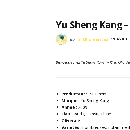
Yu Sheng Kang –
par
In Olio Veritas
11 AVRIL
Bienvenue chez Yu Sheng Kang ! – © In Olio Ver
Producteur
: Pu Jianxin
Marque
: Yu Sheng Kang
Année
: 2009
Lieu
: Wudu, Gansu, Chine
Oliveraie
: –
Variétés
: nombreuses, notamment :