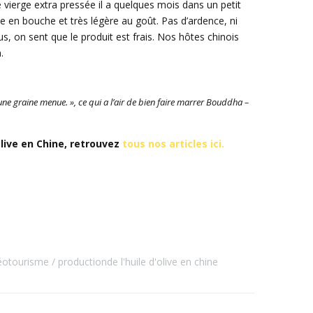
 vierge extra pressée il a quelques mois dans un petit
se en bouche et très légère au goût. Pas d’ardence, ni
, on sent que le produit est frais. Nos hôtes chinois
.
’une graine menue. », ce qui a l’air de bien faire marrer Bouddha –
’olive en Chine, retrouvez
tous nos articles ici.
éotourisme
productionde l'huile d'olive en chine