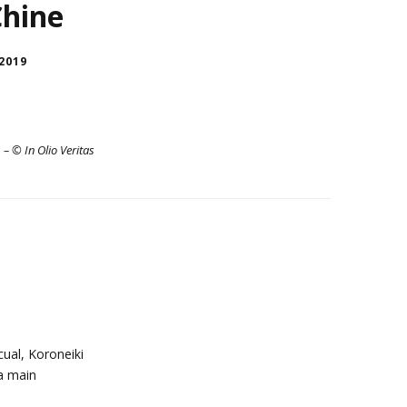
Chine
 2019
 – © In Olio Veritas
cual, Koroneiki
la main