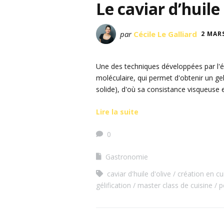
Le caviar d’huile
par
Cécile Le Galliard
2 MAR
Une des techniques développées par l'éq
moléculaire, qui permet d'obtenir un gel (
solide), d'où sa consistance visqueuse 
Lire la suite
0
Gastronomie
caviar d'huile d'olive
création en cu
gélification
master class de cuisine
p