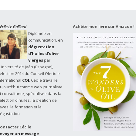
Achète mon livre sur Amazon !
écile Le Galliard
Diplômée en
communication, en
dégustation
d'huiles d'olive
vierges
par
'Université de Jaén (Espagne),
élection 2014 du Conseil Oléciole
nternational
COI
. Cécile travaille
ujourd'hui comme web journaliste
t consultante, spécialisée dans la
élection d'huiles, la création de
aves, la formation et la
égustation.
ontacter Cécile
nvoyer un message