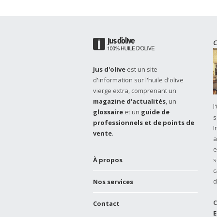
C
Jus d'olive
est un site
d'information sur l'huile d'olive
vierge extra, comprenant un
magazine d'actualités
, un
l
glossaire
et un
guide de
s
professionnels et de points de
I
vente
.
a
e
À propos
s
c
d
Nos services
C
Contact
E