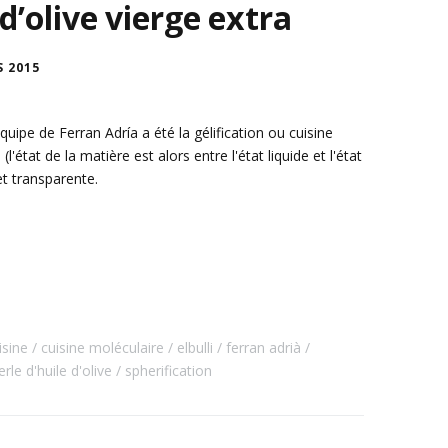
 d’olive vierge extra
S 2015
uipe de Ferran Adría a été la gélification ou cuisine
l'état de la matière est alors entre l'état liquide et l'état
et transparente.
isine
cuisine moléculaire
elbulli
ferran adrià
erle d'huile d'olive
spherification