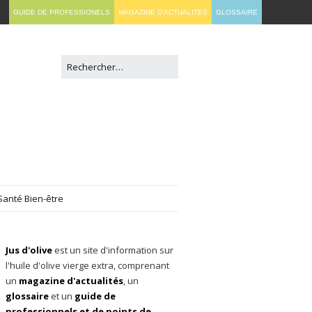
GUIDE DE PROFESSIONELS
MAGAZINE D'ACTUALITES
GLOSSAIRE
Santé Bien-être
Jus d'olive
est un site d'information sur
l'huile d'olive vierge extra, comprenant
un
magazine d'actualités
, un
glossaire
et un
guide de
professionnels et de points de