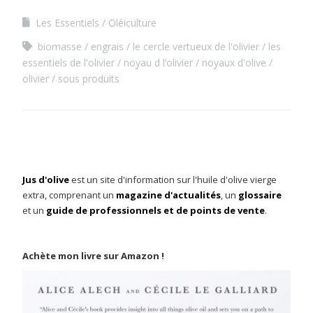
Les Essentiels
Oléiculture
biomasse
engrais
le cercle vertueux de l'olivier
les
essentiels de l'olivier
noyau d l’olivier
noyaux d'olive
olivier
sous produits
Jus d'olive
est un site d'information sur l'huile d'olive vierge
extra, comprenant un
magazine d'actualités
, un
glossaire
et un
guide de professionnels et de points de vente
.
Achète mon livre sur Amazon !