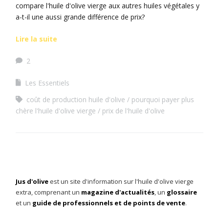
compare l'huile d'olive vierge aux autres huiles végétales y
a-t-il une aussi grande différence de prix?
Lire la suite
2
Les Essentiels
coût de production huile d'olive
pourquoi payer plus
chère l'huile d'olive vierge
prix de l'huile d'olive
Jus d'olive
est un site d'information sur l'huile d'olive vierge
extra, comprenant un
magazine d'actualités
, un
glossaire
et un
guide de professionnels et de points de vente
.