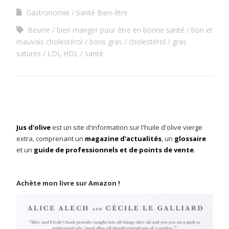
Gastronomie
Santé Bien-être
Beurre
bien manger pour être en bonne santé
bon et
mauvais cholestérol
bons gras
cholestérol
gras
saturés
LDL HDL
santé
Jus d'olive
est un site d'information sur l'huile d'olive vierge
extra, comprenant un
magazine d'actualités
, un
glossaire
et un
guide de professionnels et de points de vente
.
Achète mon livre sur Amazon !