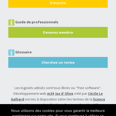
Guide de professionnels
Devenez membre
Glossaire
Cherchez un terme
Les logiciels utilisés sont tous libres ou "free software".
Développement web
.
créé par
m34
Jus d' Olive
Cécile Le
est mis à disposition selon les termes de la
Galliard
licence
Creative Commons Attribution - Partage dans les Mêmes
.
Conditions 4.0 International
Nous utilisons des cookies pour vous garantir la meilleure
expérience sur notre site. Si vous continuez à utiliser ce