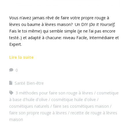
Vous n’avez jamais rêvé de faire votre propre rouge à
lèvres ou baume à lèvres maison? Un DIY (
Do It Yourself,
Fais le toi même) qui semble simple (je ne l’ai pas encore
testé..) et adapté à chacune: niveau Facile, Intermédiaire et
Expert.
Lire la suite
0
Santé Bien-être
3 méthodes pour faire son rouge à lèvres
cosmetique
à base d'huile d'olive
cosmétique huile d'olive
cosmétiques naturels
faire ses cosmétiques maison
faire son propre rouge à lèvres
recette de rouge à lèvres
maison