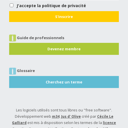
J'accepte la politique de privacité
Guide de professionnels
Devenez membre
Glossaire
Cherchez un terme
Les logiciels utilisés sont tous libres ou "free software".
Développement web
.
créé par
m34
Jus d' Olive
Cécile Le
est mis à disposition selon les termes de la
Galliard
licence