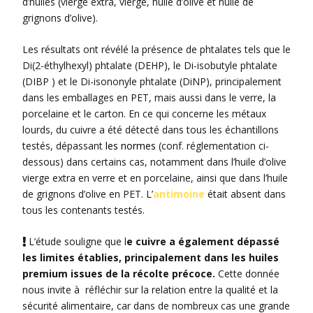
d’huiles (vierge extra, vierge, huile d’olive et huile de
grignons d’olive).
Les résultats ont révélé la présence de phtalates tels que le
Di(2-éthylhexyl) phtalate (DEHP), le Di-isobutyle phtalate
(DIBP ) et le Di-isononyle phtalate (DiNP), principalement
dans les emballages en PET, mais aussi dans le verre, la
porcelaine et le carton. En ce qui concerne les métaux
lourds, du cuivre a été détecté dans tous les échantillons
testés, dépassant
les normes
(conf. réglementation ci-
dessous) dans certains cas, notamment dans l’huile d’olive
vierge extra en verre et en porcelaine, ainsi que dans l’huile
de grignons d’olive en PET. L’
antimoine
était absent dans
tous les contenants testés.
L’étude souligne que l
e cuivre a également dépassé

les limites établies, principalement dans les huiles
premium issues de la récolte précoce.
Cette donnée
nous invite à réfléchir sur la relation entre la qualité et la
sécurité alimentaire, car dans de nombreux cas une grande