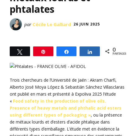
phtalates
par
Cécile Le Galliard
26 JUIN 2025
0
Tweetez
Épingle
Partagez
Partagez
PARTAGES
Trois chercheurs de l’Université de Jaén : Akram Charfi,
Alberto José Moya López & Sebastián Sánchez Villasclaras
ont publié en mars et présenté à Expoliva 2025 l’étude
«
Food safety in the production of olive oils.
Presence of heavy metals and phthalic acid esters
using different types of packaging »
, ou la présence
de métaux lourds et d’esters d’acide phtalique dans
différents types d’emballage. L’étude met en évidence la
nécessité d’une surveillance rigoureuse des contaminants